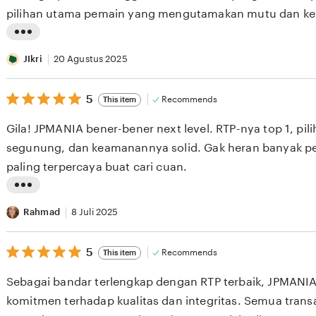
g
pilihan utama pemain yang mengutamakan mutu dan k
r
e
L
v
i
JIkri
20 Agustus 2025
i
s
e
5
t
5
Recommends
This item
out
w
i
of
Gila! JPMANIA bener-bener next level. RTP-nya top 1, pi
5
b
n
stars
segunung, dan keamanannya solid. Gak heran banyak pe
y
g
paling terpercaya buat cari cuan.
A
r
h
e
L
o
v
i
Rahmad
8 Juli 2025
k
i
s
e
5
t
5
Recommends
This item
out
w
i
of
Sebagai bandar terlengkap dengan RTP terbaik, JPMANI
5
b
n
stars
komitmen terhadap kualitas dan integritas. Semua tran
y
g