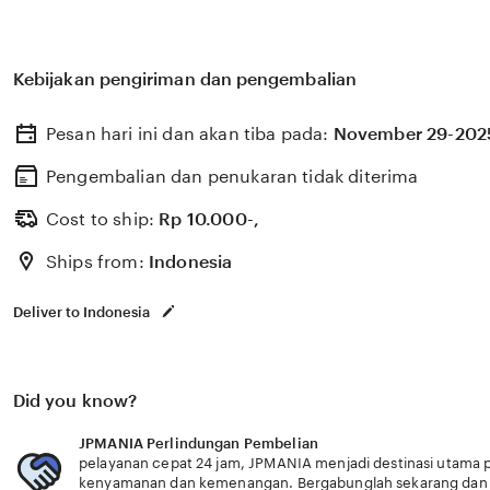
Kebijakan pengiriman dan pengembalian
Pesan hari ini dan akan tiba pada:
November 29-202
Pengembalian dan penukaran tidak diterima
Cost to ship:
Rp
10.000-,
Ships from:
Indonesia
Deliver to Indonesia
Did you know?
JPMANIA Perlindungan Pembelian
pelayanan cepat 24 jam, JPMANIA menjadi destinasi utam
kenyamanan dan kemenangan. Bergabunglah sekarang dan 