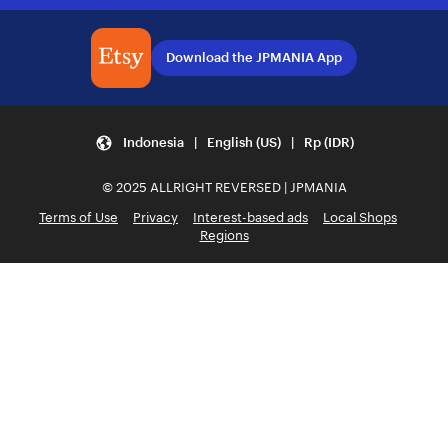
Download the JPMANIA App
Indonesia | English (US) | Rp (IDR)
© 2025 ALLRIGHT REVERSED | JPMANIA
Terms of Use
Privacy
Interest-based ads
Local Shops
Regions