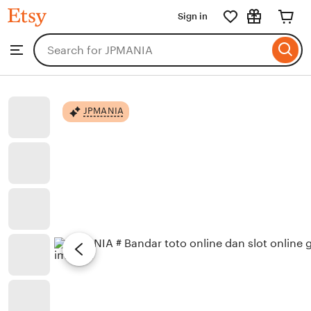
JPMANIA
Sign in
Skip
to
Search
Browse
ontent
for
items
or
shops
JPMANIA