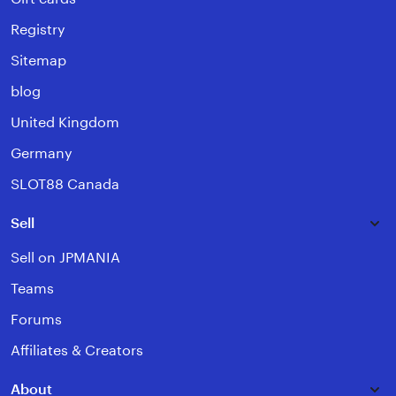
Registry
Sitemap
blog
United Kingdom
Germany
SLOT88 Canada
Sell
Sell on JPMANIA
Teams
Forums
Affiliates & Creators
About