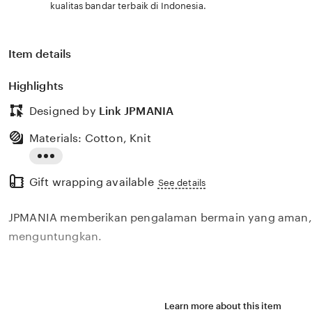
kualitas bandar terbaik di Indonesia.
Item details
Highlights
Designed by
Link JPMANIA
Materials: Cotton, Knit
Read
Gift wrapping available
the
See details
full
JPMANIA memberikan pengalaman bermain yang aman, 
description
menguntungkan.
Learn more about this item