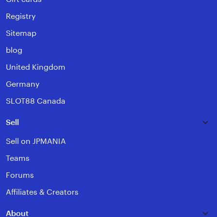
Registry
Sitemap
blog
United Kingdom
Germany
SLOT88 Canada
Sell
Sell on JPMANIA
Teams
Forums
Affiliates & Creators
About