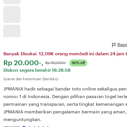
Repo
Banyak Disukai. 12,09K orang membeli ini dalam 24 jam t
Harga:
Rp 20.000-,
Normal:
Rp 90,000+
90% off
Diskon segera berahir
18:28:58
Syarat dan ketentuan (berlaku)
JPMANIA hadir sebagai bandar toto online sekaligus pen
nomor 1 di Indonesia. Dengan pilihan pasaran togel terl
permainan yang transparan, serta tingkat kemenangan sl
JPMANIA memberikan pengalaman bermain yang aman, 
menguntungkan.