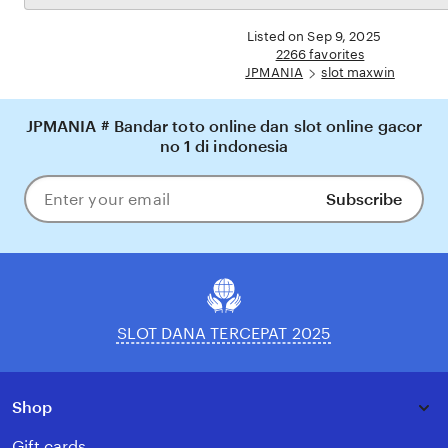
the
full
Listed on Sep 9, 2025
description
2266 favorites
JPMANIA
slot maxwin
JPMANIA # Bandar toto online dan slot online gacor
no 1 di indonesia
Subscribe
Enter
your
email
SLOT DANA TERCEPAT 2025
Shop
Gift cards