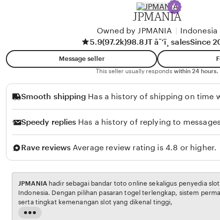
F
e
JPMANIA
d
Owned by JPMANIA
|
Indonesia
r
5.9
(97.2k)
98.8JT â˜‘ï¸ sales
Since 
i
Message seller
F
k
This seller usually responds
within 24 hours.
Smooth shipping
Has a history of shipping on time w
Speedy replies
Has a history of replying to messages
Rave reviews
Average review rating is 4.8 or higher.
JPMANIA
hadir sebagai bandar toto online sekaligus penyedia slot online gacor nomor 1 di
Indonesia. Dengan pilihan pasaran togel terlengkap, sistem perm
serta tingkat kemenangan slot yang dikenal tinggi,
Read