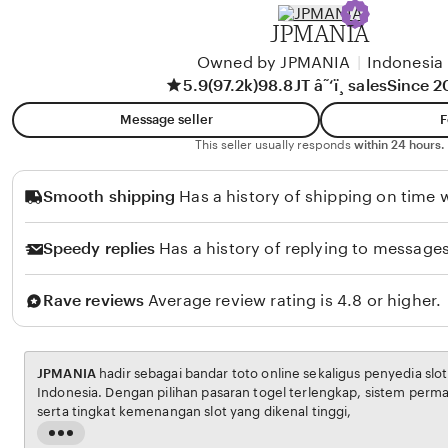
F
e
JPMANIA
d
Owned by JPMANIA
|
Indonesia
r
5.9
(97.2k)
98.8JT â˜‘ï¸ sales
Since 
i
Message seller
F
k
This seller usually responds
within 24 hours.
Smooth shipping
Has a history of shipping on time w
Speedy replies
Has a history of replying to messages
Rave reviews
Average review rating is 4.8 or higher.
JPMANIA
hadir sebagai bandar toto online sekaligus penyedia slot online gacor nomor 1 di
Indonesia. Dengan pilihan pasaran togel terlengkap, sistem perm
serta tingkat kemenangan slot yang dikenal tinggi,
Read