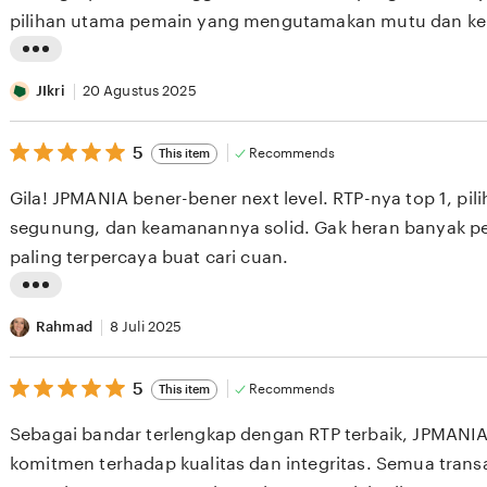
g
pilihan utama pemain yang mengutamakan mutu dan k
r
e
L
v
i
JIkri
20 Agustus 2025
i
s
e
5
t
5
Recommends
This item
out
w
i
of
Gila! JPMANIA bener-bener next level. RTP-nya top 1, pi
5
b
n
stars
segunung, dan keamanannya solid. Gak heran banyak pe
y
g
paling terpercaya buat cari cuan.
A
r
h
e
L
o
v
i
Rahmad
8 Juli 2025
k
i
s
e
5
t
5
Recommends
This item
out
w
i
of
Sebagai bandar terlengkap dengan RTP terbaik, JPMANI
5
b
n
stars
komitmen terhadap kualitas dan integritas. Semua tran
y
g