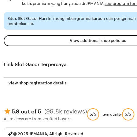
kelas premium yang hanya ada di JPMANIA
see program ter
Situs Slot Gacor Hari Ini mengimbangi emisi karbon dari pengirim
pembelian ini.
View additional shop policies
Link Slot Gacor Terpercaya
View shop registration details
(99.8k reviews)
5.9 out of 5
5/5
5/5
Item quality
All reviews are from verified buyers
@ 2025 JPMANIA, Allright Reversed