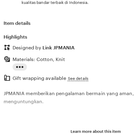
kualitas bandar terbaik di Indonesia.
Item details
Highlights
Designed by
Link JPMANIA
Materials: Cotton, Knit
Read
Gift wrapping available
the
See details
full
JPMANIA memberikan pengalaman bermain yang aman, 
description
menguntungkan.
Learn more about this item