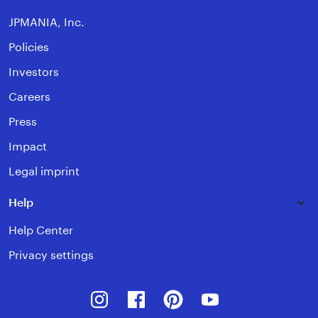
JPMANIA, Inc.
Policies
Investors
Careers
Press
Impact
Legal imprint
Help
Help Center
Privacy settings
Instagram
Facebook
Pinterest
Youtube