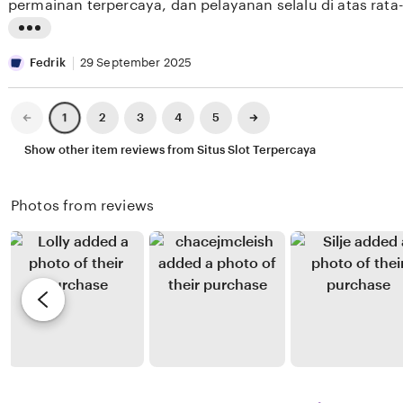
permainan terpercaya, dan pelayanan selalu di atas rata-
J
r
I
e
L
k
v
i
Fedrik
29 September 2025
r
i
s
i
e
t
Previous
Next
2
3
4
5
1
page
page
w
i
Show other item reviews from Situs Slot Terpercaya
b
n
y
g
Photos from reviews
R
r
a
e
h
v
m
i
a
e
d
w
b
y