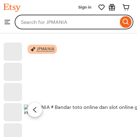
JPMANIA
Sign in
Skip
to
Search
Browse
ontent
for
items
or
shops
JPMANIA