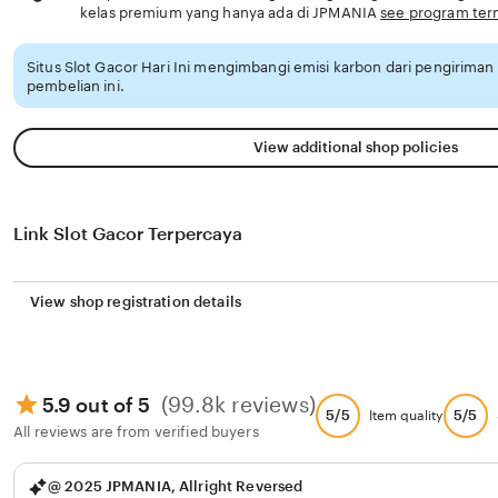
kelas premium yang hanya ada di JPMANIA
see program ter
Situs Slot Gacor Hari Ini mengimbangi emisi karbon dari pengirim
pembelian ini.
View additional shop policies
Link Slot Gacor Terpercaya
View shop registration details
(99.8k reviews)
5.9 out of 5
5/5
5/5
Item quality
All reviews are from verified buyers
@ 2025 JPMANIA, Allright Reversed