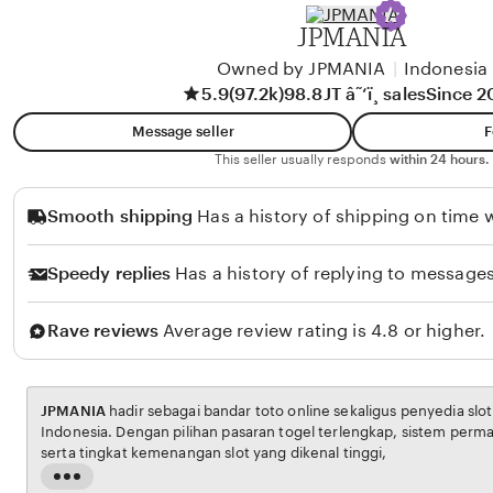
F
e
JPMANIA
d
Owned by JPMANIA
|
Indonesia
r
5.9
(97.2k)
98.8JT â˜‘ï¸ sales
Since 
i
Message seller
F
k
This seller usually responds
within 24 hours.
Smooth shipping
Has a history of shipping on time w
Speedy replies
Has a history of replying to messages
Rave reviews
Average review rating is 4.8 or higher.
JPMANIA
hadir sebagai bandar toto online sekaligus penyedia slot online gacor nomor 1 di
Indonesia. Dengan pilihan pasaran togel terlengkap, sistem perm
serta tingkat kemenangan slot yang dikenal tinggi,
Read