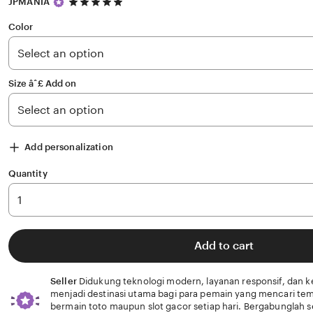
5
JPMANIA
out
of
Color
5
stars
Size âˆ£ Add on
Add personalization
Quantity
Add to cart
Seller
Didukung teknologi modern, layanan responsif, dan 
menjadi destinasi utama bagi para pemain yang mencari te
bermain toto maupun slot gacor setiap hari. Bergabunglah s