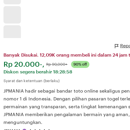
Repo
Banyak Disukai. 12,09K orang membeli ini dalam 24 jam t
Harga:
Rp 20.000-,
Normal:
Rp 90,000+
90% off
Diskon segera berahir
18:28:58
Syarat dan ketentuan (berlaku)
JPMANIA hadir sebagai bandar toto online sekaligus pen
nomor 1 di Indonesia. Dengan pilihan pasaran togel terl
permainan yang transparan, serta tingkat kemenangan sl
JPMANIA memberikan pengalaman bermain yang aman, 
menguntungkan.