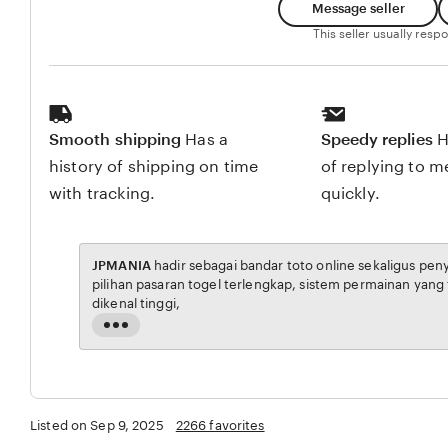
Message seller
This seller usually res
Smooth shipping
Has a
Speedy replies
H
history of shipping on time
of replying to 
with tracking.
quickly.
JPMANIA
hadir sebagai bandar toto online sekaligus penyedia slot online gacor nomor 1 di Indonesia. Dengan
pilihan pasaran togel terlengkap, sistem permainan yang
dikenal tinggi,
Read
the
full
description
Listed on Sep 9, 2025
2266 favorites