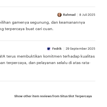
Rahmad
8 Juli 2025
1, pilihan gamenya segunung, dan keamanannya
ng terpercaya buat cari cuan.
Fedrik
29 September 2025
NIA terus membuktikan komitmen terhadap kualitas
n terpercaya, dan pelayanan selalu di atas rata-
Show other item reviews from Situs Slot Terpercaya