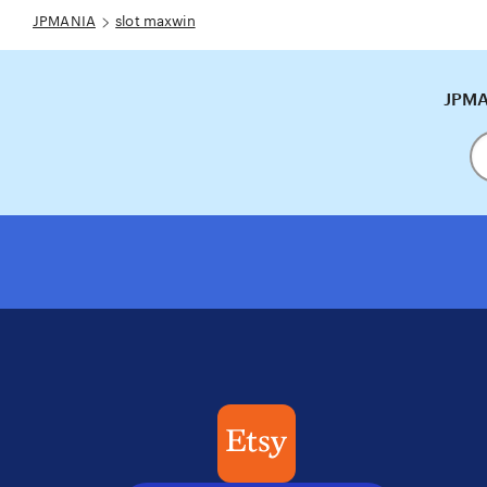
JPMANIA
slot maxwin
JPMAN
En
y
em