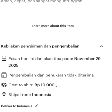
aman, cepat, dan sangat menguntungkan.
Learn more about this item
Kebijakan pengiriman dan pengembalian
Pesan hari ini dan akan tiba pada:
November 29-
2025
Pengembalian dan penukaran tidak diterima
Cost to ship:
Rp
10.000-,
Ships from:
Indonesia
Deliver to Indonesia