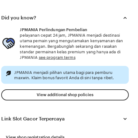
Did you know?
JPMANIA Perlindungan Pembelian
pelayanan cepat 24 jam, JPMANIA menjadi destinasi
utama pemain yang mengutamakan kenyamanan dan
kemenangan. Bergabunglah sekarang dan rasakan
standar permainan kelas premium yang hanya ada di
JPMANIA
see program terms
JPMANIA menjadi pilihan utama bagi para pemburu
maxwin. Klaim bonus favorit Anda di sini tanpa ribet.
View additional shop policies
Link Slot Gacor Terpercaya
View shop registration details