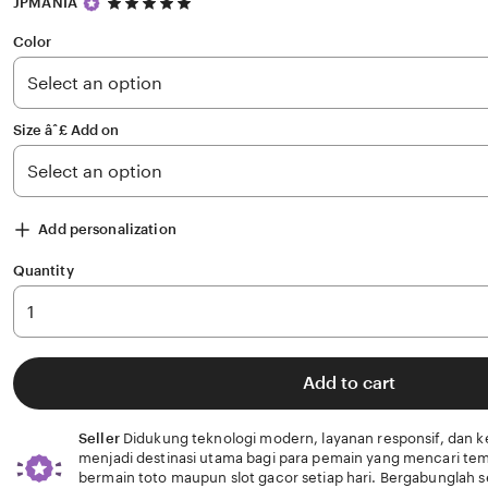
5
JPMANIA
out
of
Color
5
stars
Size âˆ£ Add on
Add personalization
Quantity
Add to cart
Seller
Didukung teknologi modern, layanan responsif, dan 
menjadi destinasi utama bagi para pemain yang mencari te
bermain toto maupun slot gacor setiap hari. Bergabunglah s