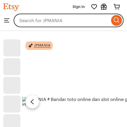
JPMANIA
Sign in
Skip
to
Search
Browse
ontent
for
items
or
shops
JPMANIA