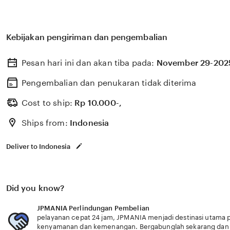
Kebijakan pengiriman dan pengembalian
Pesan hari ini dan akan tiba pada:
November 29-202
Pengembalian dan penukaran tidak diterima
Cost to ship:
Rp
10.000-,
Ships from:
Indonesia
Deliver to Indonesia
Did you know?
JPMANIA Perlindungan Pembelian
pelayanan cepat 24 jam, JPMANIA menjadi destinasi utam
kenyamanan dan kemenangan. Bergabunglah sekarang dan 