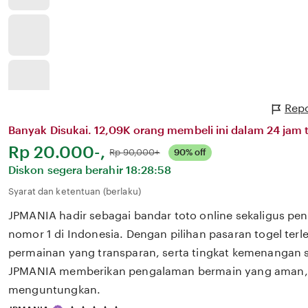
Repo
Banyak Disukai. 12,09K orang membeli ini dalam 24 jam t
Harga:
Rp 20.000-,
Normal:
Rp 90,000+
90% off
Diskon segera berahir
18:28:58
Syarat dan ketentuan (berlaku)
JPMANIA hadir sebagai bandar toto online sekaligus pen
nomor 1 di Indonesia. Dengan pilihan pasaran togel terl
permainan yang transparan, serta tingkat kemenangan sl
JPMANIA memberikan pengalaman bermain yang aman, 
menguntungkan.