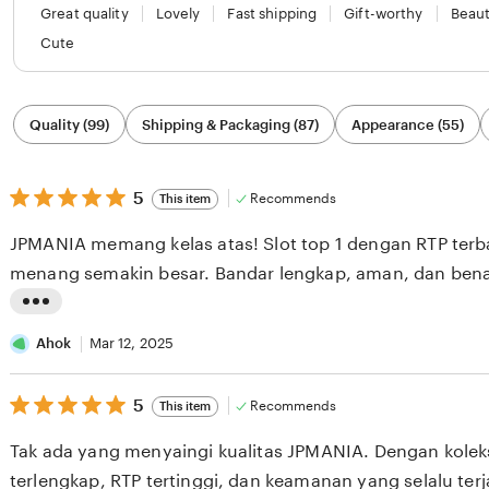
Great quality
Lovely
Fast shipping
Gift-worthy
Beaut
Cute
Filter
Quality (99)
Shipping & Packaging (87)
Appearance (55)
by
category
5
5
Recommends
This item
out
of
JPMANIA memang kelas atas! Slot top 1 dengan RTP terba
5
stars
menang semakin besar. Bandar lengkap, aman, dan bena
L
i
Ahok
Mar 12, 2025
s
5
t
5
Recommends
This item
out
i
of
Tak ada yang menyaingi kualitas JPMANIA. Dengan kolek
5
n
stars
terlengkap, RTP tertinggi, dan keamanan yang selalu te