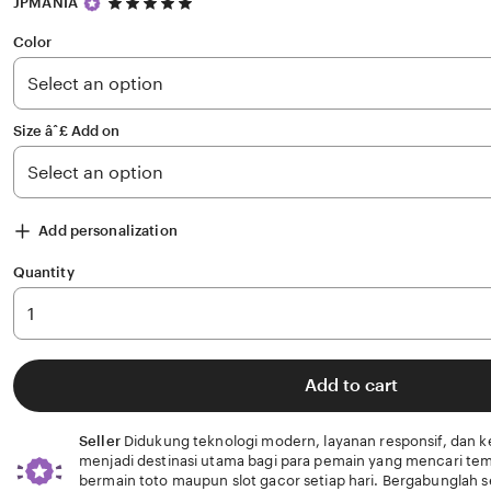
5
JPMANIA
out
of
Color
5
stars
Size âˆ£ Add on
Add personalization
Quantity
Add to cart
Seller
Didukung teknologi modern, layanan responsif, dan 
menjadi destinasi utama bagi para pemain yang mencari te
bermain toto maupun slot gacor setiap hari. Bergabunglah s