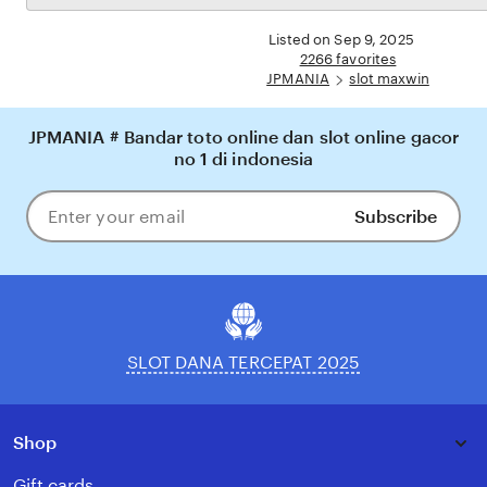
the
full
Listed on Sep 9, 2025
description
2266 favorites
JPMANIA
slot maxwin
JPMANIA # Bandar toto online dan slot online gacor
no 1 di indonesia
Subscribe
Enter
your
email
SLOT DANA TERCEPAT 2025
Shop
Gift cards