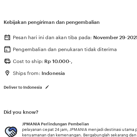
Kebijakan pengiriman dan pengembalian
Pesan hari ini dan akan tiba pada:
November 29-202
Pengembalian dan penukaran tidak diterima
Cost to ship:
Rp
10.000-,
Ships from:
Indonesia
Deliver to Indonesia
Did you know?
JPMANIA Perlindungan Pembelian
pelayanan cepat 24 jam, JPMANIA menjadi destinasi utam
kenyamanan dan kemenangan. Bergabunglah sekarang dan 