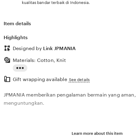
kualitas bandar terbaik di Indonesia.
Item details
Highlights
Designed by
Link JPMANIA
Materials: Cotton, Knit
Read
Gift wrapping available
the
See details
full
JPMANIA memberikan pengalaman bermain yang aman, 
description
menguntungkan.
Learn more about this item