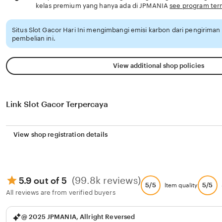
kelas premium yang hanya ada di JPMANIA
see program ter
Situs Slot Gacor Hari Ini mengimbangi emisi karbon dari pengirim
pembelian ini.
View additional shop policies
Link Slot Gacor Terpercaya
View shop registration details
(99.8k reviews)
5.9 out of 5
5/5
5/5
Item quality
All reviews are from verified buyers
@ 2025 JPMANIA, Allright Reversed