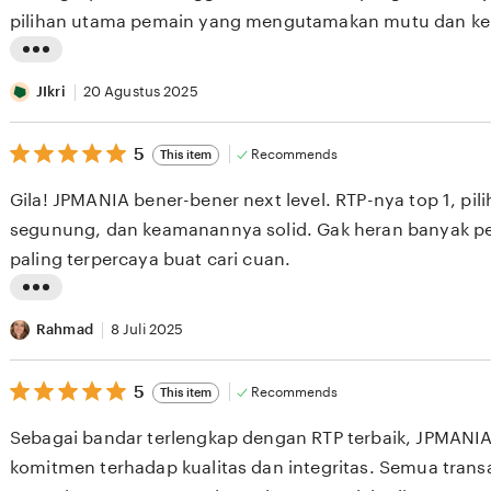
g
pilihan utama pemain yang mengutamakan mutu dan k
r
e
L
v
i
JIkri
20 Agustus 2025
i
s
e
5
t
5
Recommends
This item
out
w
i
of
Gila! JPMANIA bener-bener next level. RTP-nya top 1, pi
5
b
n
stars
segunung, dan keamanannya solid. Gak heran banyak pe
y
g
paling terpercaya buat cari cuan.
A
r
h
e
L
o
v
i
Rahmad
8 Juli 2025
k
i
s
e
5
t
5
Recommends
This item
out
w
i
of
Sebagai bandar terlengkap dengan RTP terbaik, JPMANI
5
b
n
stars
komitmen terhadap kualitas dan integritas. Semua tran
y
g