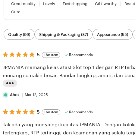
Great quality
Lovely
Fast shipping
Gift-worthy
Beaut
Cute
Filter
Quality (99)
Shipping & Packaging (87)
Appearance (55)
by
category
5
5
Recommends
This item
out
of
JPMANIA memang kelas atas! Slot top 1 dengan RTP terba
5
stars
menang semakin besar. Bandar lengkap, aman, dan bena
L
i
Ahok
Mar 12, 2025
s
5
t
5
Recommends
This item
out
i
of
Tak ada yang menyaingi kualitas JPMANIA. Dengan kolek
5
n
stars
terlengkap, RTP tertinggi, dan keamanan yang selalu te