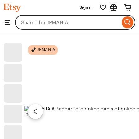
JPMANIA
Sign in
Skip
to
Search
Browse
ontent
for
items
or
shops
JPMANIA