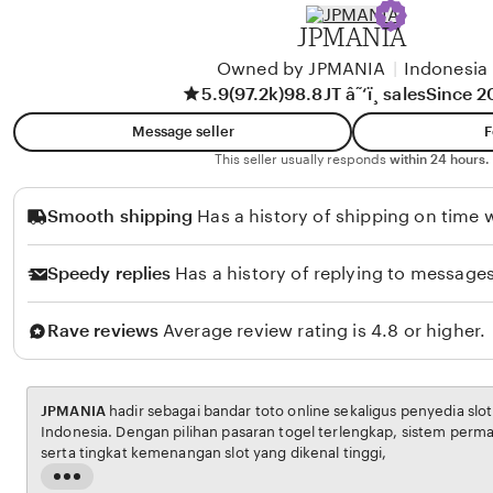
F
e
JPMANIA
d
Owned by JPMANIA
|
Indonesia
r
5.9
(97.2k)
98.8JT â˜‘ï¸ sales
Since 
i
Message seller
F
k
This seller usually responds
within 24 hours.
Smooth shipping
Has a history of shipping on time w
Speedy replies
Has a history of replying to messages
Rave reviews
Average review rating is 4.8 or higher.
JPMANIA
hadir sebagai bandar toto online sekaligus penyedia slot online gacor nomor 1 di
Indonesia. Dengan pilihan pasaran togel terlengkap, sistem perm
serta tingkat kemenangan slot yang dikenal tinggi,
Read