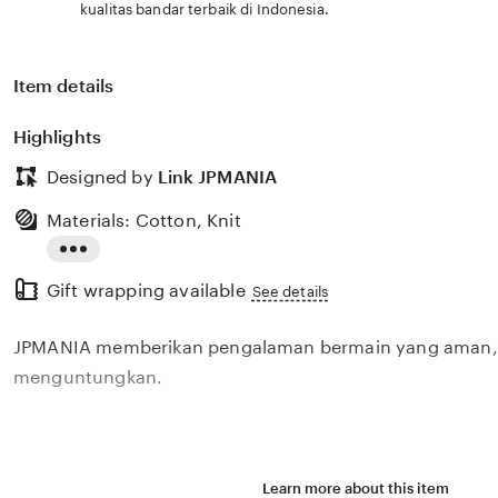
kualitas bandar terbaik di Indonesia.
Item details
Highlights
Designed by
Link JPMANIA
Materials: Cotton, Knit
Read
Gift wrapping available
the
See details
full
JPMANIA memberikan pengalaman bermain yang aman, 
description
menguntungkan.
Learn more about this item