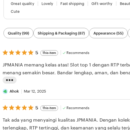
Great quality
Lovely
Fast shipping
Gift-worthy
Beaut
Cute
Filter
Quality (99)
Shipping & Packaging (87)
Appearance (55)
by
category
5
5
Recommends
This item
out
of
JPMANIA memang kelas atas! Slot top 1 dengan RTP terba
5
stars
menang semakin besar. Bandar lengkap, aman, dan bena
L
i
Ahok
Mar 12, 2025
s
5
t
5
Recommends
This item
out
i
of
Tak ada yang menyaingi kualitas JPMANIA. Dengan kolek
5
n
stars
terlengkap, RTP tertinggi, dan keamanan yang selalu te