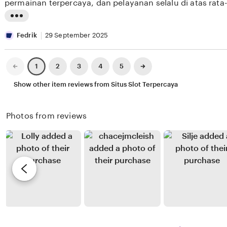
permainan terpercaya, dan pelayanan selalu di atas rata-
J
r
I
e
L
k
v
i
Fedrik
29 September 2025
r
i
s
i
e
t
Previous
Next
2
3
4
5
1
page
page
w
i
Show other item reviews from Situs Slot Terpercaya
b
n
y
g
Photos from reviews
R
r
a
e
h
v
m
i
a
e
d
w
b
y