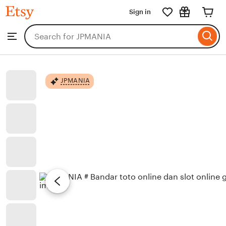
JPMANIA
Sign in
Skip
to
Search
Browse
ontent
for
items
or
shops
JPMANIA