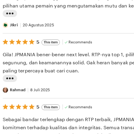
g
pilihan utama pemain yang mengutamakan mutu dan k
r
e
L
v
i
JIkri
20 Agustus 2025
i
s
e
5
t
5
Recommends
This item
out
w
i
of
Gila! JPMANIA bener-bener next level. RTP-nya top 1, pi
5
b
n
stars
segunung, dan keamanannya solid. Gak heran banyak pe
y
g
paling terpercaya buat cari cuan.
A
r
h
e
L
o
v
i
Rahmad
8 Juli 2025
k
i
s
e
5
t
5
Recommends
This item
out
w
i
of
Sebagai bandar terlengkap dengan RTP terbaik, JPMANI
5
b
n
stars
komitmen terhadap kualitas dan integritas. Semua tran
y
g