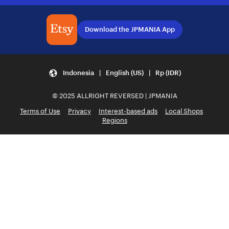
Download the JPMANIA App
Indonesia | English (US) | Rp (IDR)
© 2025 ALLRIGHT REVERSED | JPMANIA
Terms of Use
Privacy
Interest-based ads
Local Shops
Regions