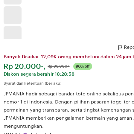
Repo
Banyak Disukai. 12,09K orang membeli ini dalam 24 jam t
Harga:
Rp 20.000-,
Normal:
Rp 90,000+
90% off
Diskon segera berahir
18:28:58
Syarat dan ketentuan (berlaku)
JPMANIA hadir sebagai bandar toto online sekaligus pen
nomor 1 di Indonesia. Dengan pilihan pasaran togel terl
permainan yang transparan, serta tingkat kemenangan sl
JPMANIA memberikan pengalaman bermain yang aman, 
menguntungkan.