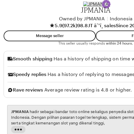
F
e
JPMANIA
d
Owned by JPMANIA
|
Indonesia
r
5.9
(97.2k)
98.8JT â˜‘ï¸ sales
Since 
i
Message seller
F
k
This seller usually responds
within 24 hours.
Smooth shipping
Has a history of shipping on time w
Speedy replies
Has a history of replying to messages
Rave reviews
Average review rating is 4.8 or higher.
JPMANIA
hadir sebagai bandar toto online sekaligus penyedia slot online gacor nomor 1 di
Indonesia. Dengan pilihan pasaran togel terlengkap, sistem perm
serta tingkat kemenangan slot yang dikenal tinggi,
Read