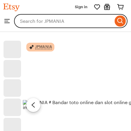
JPMANIA
Sign in
Skip
to
Search
Browse
ontent
for
items
or
shops
JPMANIA