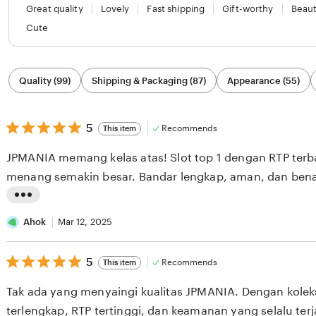
Great quality
Lovely
Fast shipping
Gift-worthy
Beaut
Cute
Filter
Quality (99)
Shipping & Packaging (87)
Appearance (55)
by
category
5
5
Recommends
This item
out
of
JPMANIA memang kelas atas! Slot top 1 dengan RTP terba
5
stars
menang semakin besar. Bandar lengkap, aman, dan bena
L
i
Ahok
Mar 12, 2025
s
5
t
5
Recommends
This item
out
i
of
Tak ada yang menyaingi kualitas JPMANIA. Dengan kolek
5
n
stars
terlengkap, RTP tertinggi, dan keamanan yang selalu te