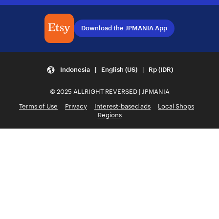
Download the JPMANIA App
Indonesia | English (US) | Rp (IDR)
© 2025 ALLRIGHT REVERSED | JPMANIA
Terms of Use
Privacy
Interest-based ads
Local Shops
Regions