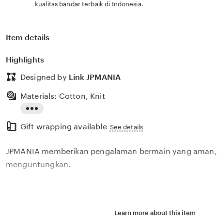
kualitas bandar terbaik di Indonesia.
Item details
Highlights
Designed by
Link JPMANIA
Materials: Cotton, Knit
Read
Gift wrapping available
the
See details
full
JPMANIA memberikan pengalaman bermain yang aman, 
description
menguntungkan.
Learn more about this item