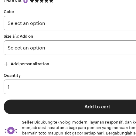
5
JPMANIA
out
of
Color
5
stars
Size âˆ£ Add on
Add personalization
Quantity
Add to cart
Seller
Didukung teknologi modern, layanan responsif, dan 
menjadi destinasi utama bagi para pemain yang mencari te
bermain toto maupun slot gacor setiap hari. Bergabunglah s