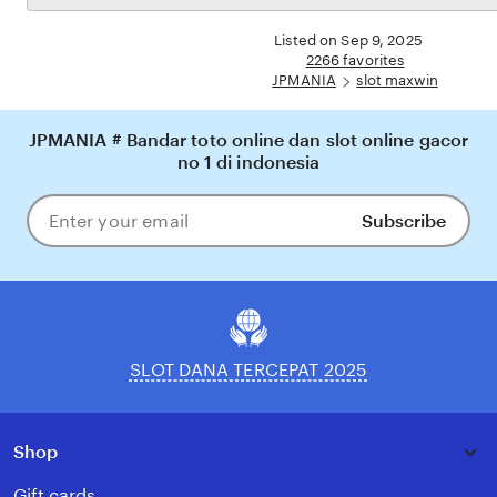
the
full
Listed on Sep 9, 2025
description
2266 favorites
JPMANIA
slot maxwin
JPMANIA # Bandar toto online dan slot online gacor
no 1 di indonesia
Subscribe
Enter
your
email
SLOT DANA TERCEPAT 2025
Shop
Gift cards