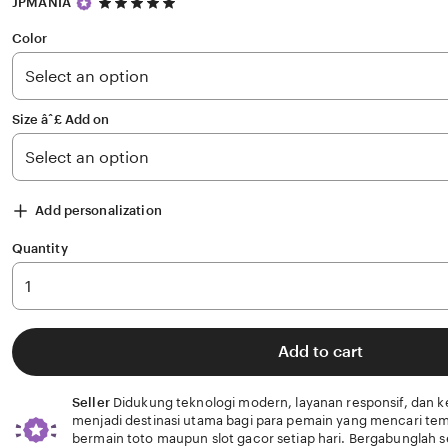
5
JPMANIA
out
of
Color
5
stars
Size âˆ£ Add on
Add personalization
Quantity
Add to cart
Seller
Didukung teknologi modern, layanan responsif, dan 
menjadi destinasi utama bagi para pemain yang mencari te
bermain toto maupun slot gacor setiap hari. Bergabunglah s