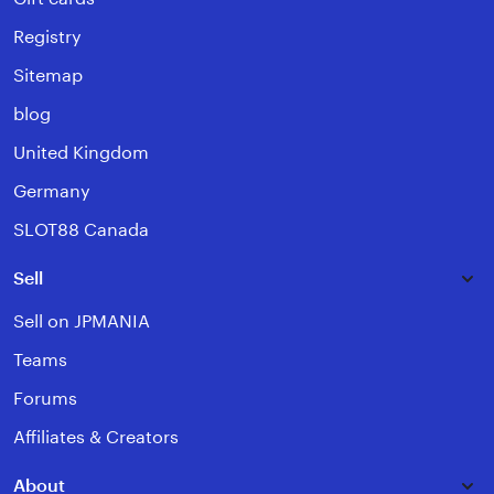
Registry
Sitemap
blog
United Kingdom
Germany
SLOT88 Canada
Sell
Sell on JPMANIA
Teams
Forums
Affiliates & Creators
About