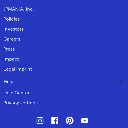
JPMANIA, Inc.
Policies
Investors
Careers
Press
Impact
Legal imprint
Help
Help Center
Privacy settings
Instagram
Facebook
Pinterest
Youtube