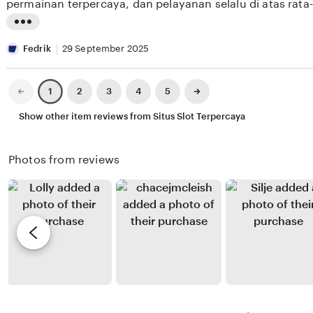
permainan terpercaya, dan pelayanan selalu di atas rata-
J
r
I
e
L
k
v
i
Fedrik
29 September 2025
r
i
s
i
e
t
Previous
Next
2
3
4
5
1
page
page
w
i
Show other item reviews from Situs Slot Terpercaya
b
n
y
g
Photos from reviews
R
r
a
e
h
v
m
i
a
e
d
w
b
y