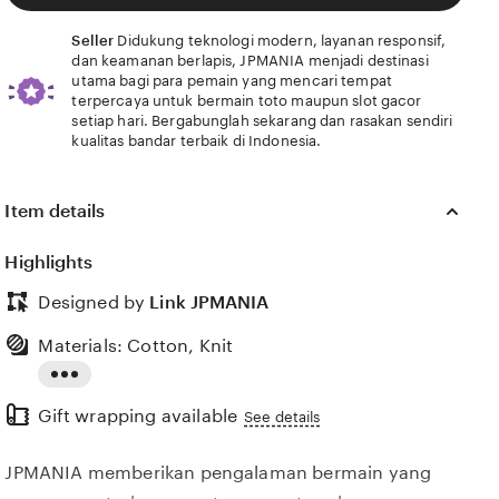
Seller
Didukung teknologi modern, layanan responsif,
dan keamanan berlapis, JPMANIA menjadi destinasi
utama bagi para pemain yang mencari tempat
terpercaya untuk bermain toto maupun slot gacor
setiap hari. Bergabunglah sekarang dan rasakan sendiri
kualitas bandar terbaik di Indonesia.
5)
Value (99)
Comfort (53)
Ease of use (12)
Condition (2)
Item details
Highlights
Designed by
Link JPMANIA
Materials: Cotton, Knit
Read
Gift wrapping available
the
See details
full
JPMANIA memberikan pengalaman bermain yang
description