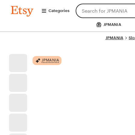
Skip
Search
JPMANIA
to
Categories
for
Content
items
or
JPMANIA
shops
JPMANIA
Slo
JPMANIA