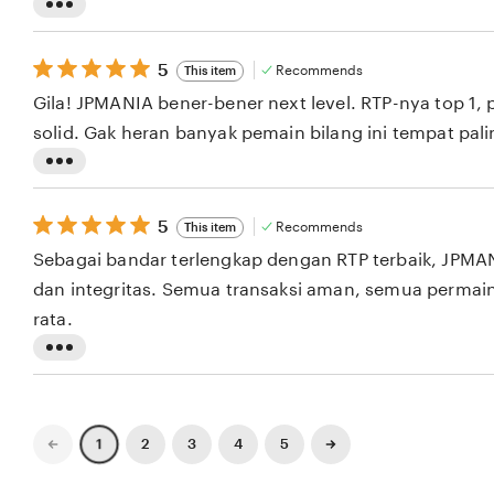
g
L
r
i
5
e
5
Recommends
This item
s
out
v
Gila! JPMANIA bener-bener next level. RTP-nya top 
of
t
5
i
solid. Gak heran banyak pemain bilang ini tempat pali
i
stars
e
n
L
w
g
i
b
5
r
5
Recommends
This item
s
out
y
e
Sebagai bandar terlengkap dengan RTP terbaik, JPMA
of
t
A
5
v
dan integritas. Semua transaksi aman, semua permaina
i
stars
h
i
rata.
n
o
e
g
L
k
w
r
i
b
e
s
y
Previous
Next
v
2
3
4
5
1
t
page
page
J
i
i
I