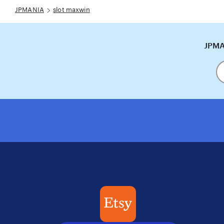
JPMANIA
slot maxwin
JPMAN
En
y
em