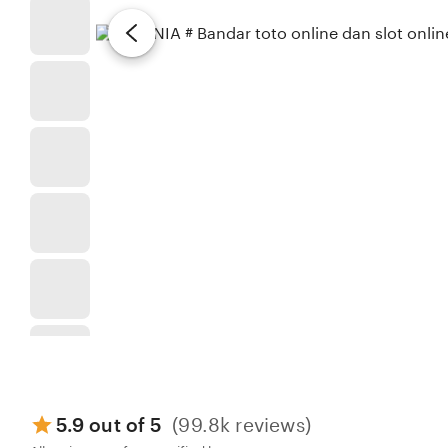
5.9 out of 5
(99.8k reviews)