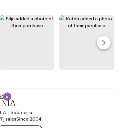
NIA
NIA
|
Indonesia
ï¸ sales
Since 2004