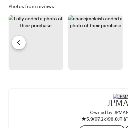
e
n
Photos from reviews
k
w
g
r
b
r
i
y
e
R
v
a
i
h
e
m
w
a
b
d
y
F
e
d
JPMA
r
i
Owned by JPMA
5.9
(97.2k)
98.8JT â˜‘
k