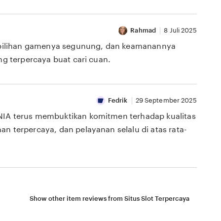
Rahmad
8 Juli 2025
1, pilihan gamenya segunung, dan keamanannya
ng terpercaya buat cari cuan.
Fedrik
29 September 2025
NIA terus membuktikan komitmen terhadap kualitas
n terpercaya, dan pelayanan selalu di atas rata-
Show other item reviews from Situs Slot Terpercaya