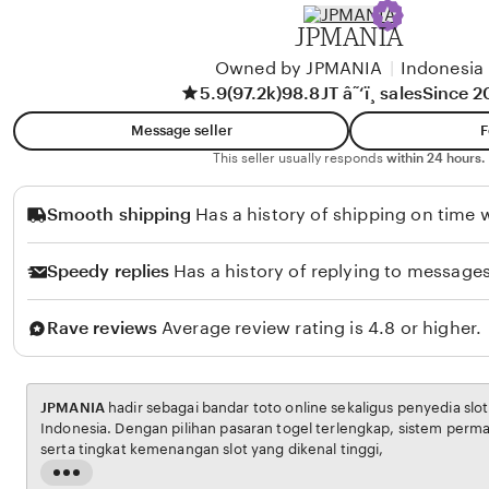
F
e
JPMANIA
d
Owned by JPMANIA
|
Indonesia
r
5.9
(97.2k)
98.8JT â˜‘ï¸ sales
Since 
i
Message seller
F
k
This seller usually responds
within 24 hours.
Smooth shipping
Has a history of shipping on time w
Speedy replies
Has a history of replying to messages
Rave reviews
Average review rating is 4.8 or higher.
JPMANIA
hadir sebagai bandar toto online sekaligus penyedia slot online gacor nomor 1 di
Indonesia. Dengan pilihan pasaran togel terlengkap, sistem perm
serta tingkat kemenangan slot yang dikenal tinggi,
Read