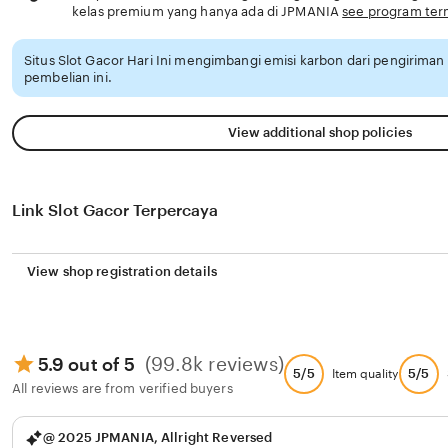
kelas premium yang hanya ada di JPMANIA
see program ter
Situs Slot Gacor Hari Ini mengimbangi emisi karbon dari pengirim
pembelian ini.
View additional shop policies
Link Slot Gacor Terpercaya
View shop registration details
(99.8k reviews)
5.9 out of 5
5/5
5/5
Item quality
All reviews are from verified buyers
@ 2025 JPMANIA, Allright Reversed