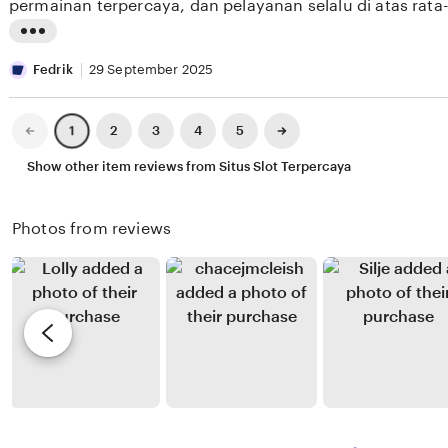
permainan terpercaya, dan pelayanan selalu di atas rata-
J
r
I
e
L
k
v
i
Fedrik
29 September 2025
r
i
s
i
e
t
Previous
Next
2
3
4
5
1
page
page
w
i
Show other item reviews from Situs Slot Terpercaya
b
n
y
g
Photos from reviews
R
r
a
e
h
v
m
i
a
e
d
w
b
y