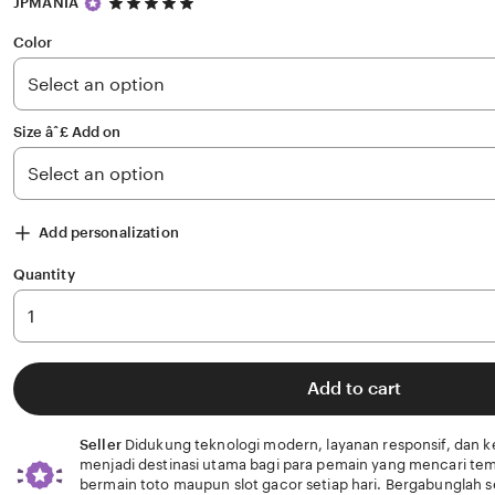
5
JPMANIA
out
of
Color
5
stars
Size âˆ£ Add on
Add personalization
Quantity
Add to cart
Seller
Didukung teknologi modern, layanan responsif, dan 
menjadi destinasi utama bagi para pemain yang mencari te
bermain toto maupun slot gacor setiap hari. Bergabunglah s