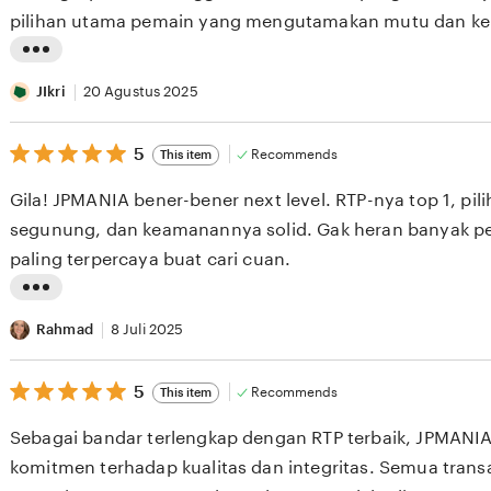
g
pilihan utama pemain yang mengutamakan mutu dan k
r
e
L
v
i
JIkri
20 Agustus 2025
i
s
e
5
t
5
Recommends
This item
out
w
i
of
Gila! JPMANIA bener-bener next level. RTP-nya top 1, pi
5
b
n
stars
segunung, dan keamanannya solid. Gak heran banyak pe
y
g
paling terpercaya buat cari cuan.
A
r
h
e
L
o
v
i
Rahmad
8 Juli 2025
k
i
s
e
5
t
5
Recommends
This item
out
w
i
of
Sebagai bandar terlengkap dengan RTP terbaik, JPMANI
5
b
n
stars
komitmen terhadap kualitas dan integritas. Semua tran
y
g