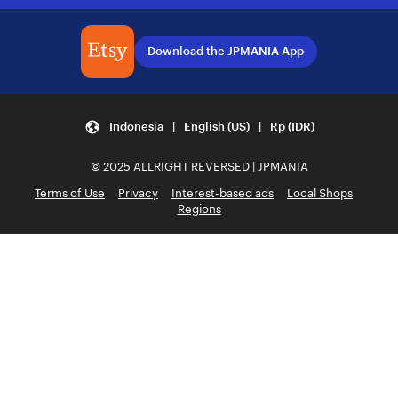
Download the JPMANIA App
Indonesia | English (US) | Rp (IDR)
© 2025 ALLRIGHT REVERSED | JPMANIA
Terms of Use
Privacy
Interest-based ads
Local Shops
Regions