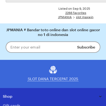
the
full
Listed on Sep 9, 2025
description
2266 favorites
JPMANIA
slot maxwin
JPMANIA # Bandar toto online dan slot online gacor
no 1 di indonesia
Subscribe
Enter
your
email
SLOT DANA TERCEPAT 2025
Shop
Gift cards