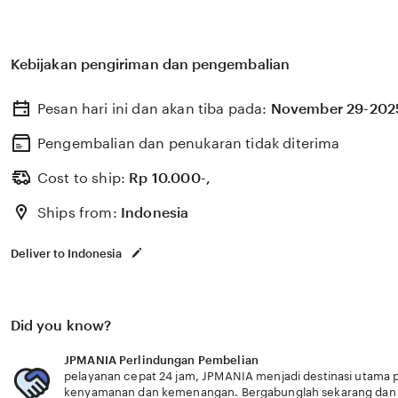
Kebijakan pengiriman dan pengembalian
Pesan hari ini dan akan tiba pada:
November 29-202
Pengembalian dan penukaran tidak diterima
Cost to ship:
Rp
10.000-,
Ships from:
Indonesia
Deliver to Indonesia
Did you know?
JPMANIA Perlindungan Pembelian
pelayanan cepat 24 jam, JPMANIA menjadi destinasi utam
kenyamanan dan kemenangan. Bergabunglah sekarang dan 