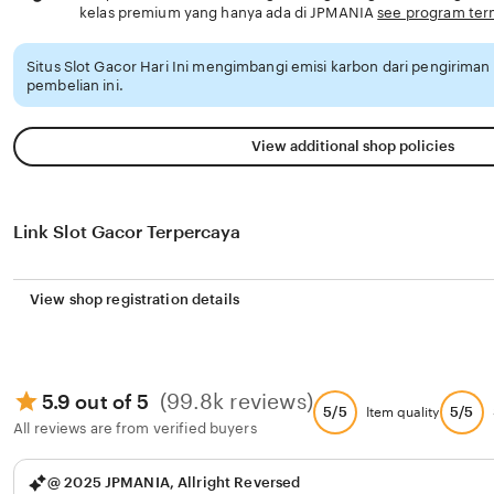
kelas premium yang hanya ada di JPMANIA
see program ter
Situs Slot Gacor Hari Ini mengimbangi emisi karbon dari pengirim
pembelian ini.
View additional shop policies
Link Slot Gacor Terpercaya
View shop registration details
(99.8k reviews)
5.9 out of 5
5/5
5/5
Item quality
All reviews are from verified buyers
@ 2025 JPMANIA, Allright Reversed