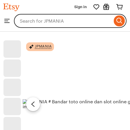
JPMANIA
Sign in
Skip
to
Search
Browse
ontent
for
items
or
shops
JPMANIA