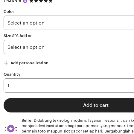
5
JPMANIA
out
of
Color
5
stars
Size âˆ£ Add on
Add personalization
Quantity
Add to cart
Seller
Didukung teknologi modern, layanan responsif, dan 
menjadi destinasi utama bagi para pemain yang mencari te
bermain toto maupun slot gacor setiap hari. Bergabunglah s