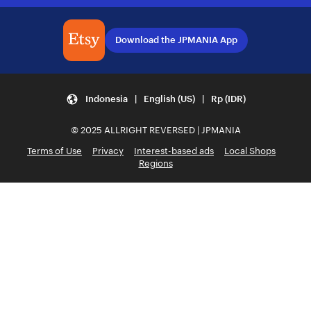
Download the JPMANIA App
Indonesia | English (US) | Rp (IDR)
© 2025 ALLRIGHT REVERSED | JPMANIA
Terms of Use
Privacy
Interest-based ads
Local Shops
Regions