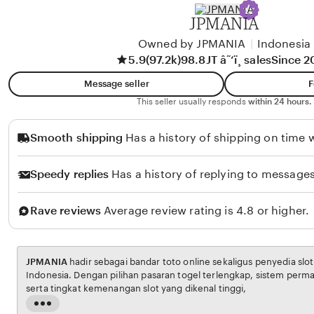
F
e
JPMANIA
d
Owned by JPMANIA
|
Indonesia
r
5.9
(97.2k)
98.8JT â˜‘ï¸ sales
Since 
i
Message seller
F
k
This seller usually responds
within 24 hours.
Smooth shipping
Has a history of shipping on time w
Speedy replies
Has a history of replying to messages
Rave reviews
Average review rating is 4.8 or higher.
JPMANIA
hadir sebagai bandar toto online sekaligus penyedia slot online gacor nomor 1 di
Indonesia. Dengan pilihan pasaran togel terlengkap, sistem perm
serta tingkat kemenangan slot yang dikenal tinggi,
Read