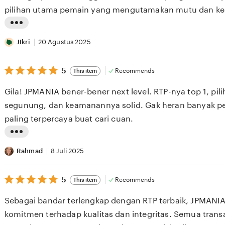
g
pilihan utama pemain yang mengutamakan mutu dan k
r
e
L
v
i
JIkri
20 Agustus 2025
i
s
e
5
t
5
Recommends
This item
out
w
i
of
Gila! JPMANIA bener-bener next level. RTP-nya top 1, pi
5
b
n
stars
segunung, dan keamanannya solid. Gak heran banyak pe
y
g
paling terpercaya buat cari cuan.
A
r
h
e
L
o
v
i
Rahmad
8 Juli 2025
k
i
s
e
5
t
5
Recommends
This item
out
w
i
of
Sebagai bandar terlengkap dengan RTP terbaik, JPMANI
5
b
n
stars
komitmen terhadap kualitas dan integritas. Semua tran
y
g