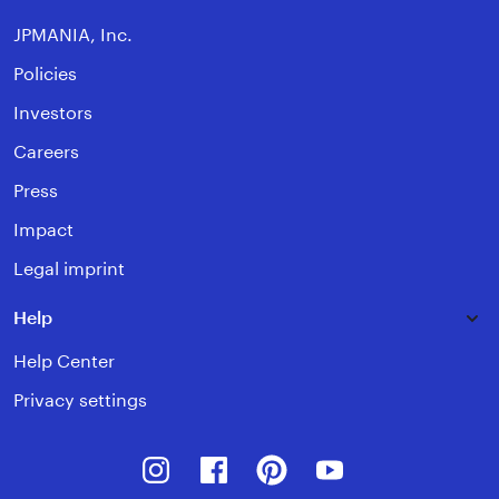
JPMANIA, Inc.
Policies
Investors
Careers
Press
Impact
Legal imprint
Help
Help Center
Privacy settings
Instagram
Facebook
Pinterest
Youtube