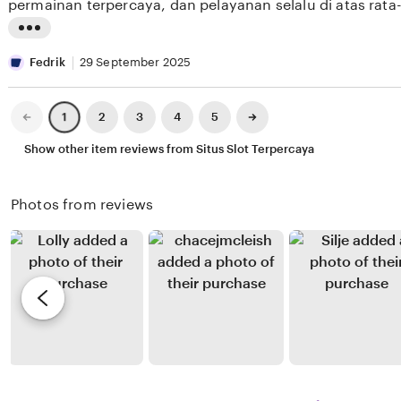
permainan terpercaya, dan pelayanan selalu di atas rata-
J
r
I
e
L
k
v
i
Fedrik
29 September 2025
r
i
s
i
e
t
Previous
Next
2
3
4
5
1
page
page
w
i
Show other item reviews from Situs Slot Terpercaya
b
n
y
g
Photos from reviews
R
r
a
e
h
v
m
i
a
e
d
w
b
y