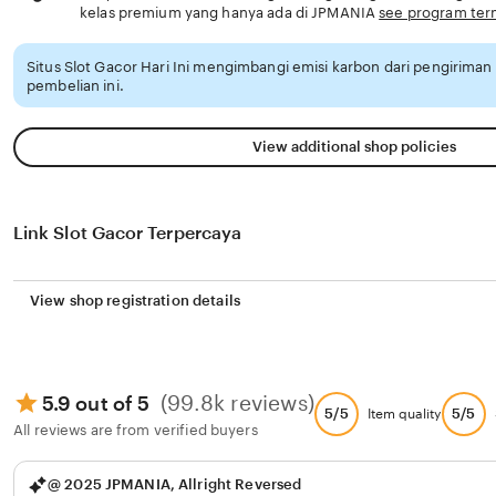
kelas premium yang hanya ada di JPMANIA
see program ter
Situs Slot Gacor Hari Ini mengimbangi emisi karbon dari pengirim
pembelian ini.
View additional shop policies
Link Slot Gacor Terpercaya
View shop registration details
(99.8k reviews)
5.9 out of 5
5/5
5/5
Item quality
All reviews are from verified buyers
@ 2025 JPMANIA, Allright Reversed