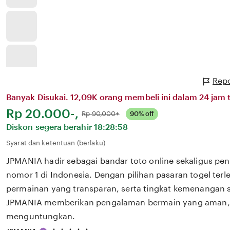
Repo
Banyak Disukai. 12,09K orang membeli ini dalam 24 jam t
Harga:
Rp 20.000-,
Normal:
Rp 90,000+
90% off
Diskon segera berahir
18:28:58
Syarat dan ketentuan (berlaku)
JPMANIA hadir sebagai bandar toto online sekaligus pen
nomor 1 di Indonesia. Dengan pilihan pasaran togel terl
permainan yang transparan, serta tingkat kemenangan sl
JPMANIA memberikan pengalaman bermain yang aman, 
menguntungkan.