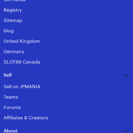
Registry
Sitemap
blog
United Kingdom
Germany
SLOT88 Canada
Sell
Sell on JPMANIA
Teams
Forums
Affiliates & Creators
About