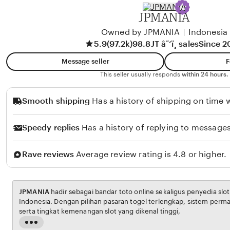
F
e
JPMANIA
d
Owned by JPMANIA
|
Indonesia
r
5.9
(97.2k)
98.8JT â˜‘ï¸ sales
Since 
i
Message seller
F
k
This seller usually responds
within 24 hours.
Smooth shipping
Has a history of shipping on time w
Speedy replies
Has a history of replying to messages
Rave reviews
Average review rating is 4.8 or higher.
JPMANIA
hadir sebagai bandar toto online sekaligus penyedia slot online gacor nomor 1 di
Indonesia. Dengan pilihan pasaran togel terlengkap, sistem perm
serta tingkat kemenangan slot yang dikenal tinggi,
Read