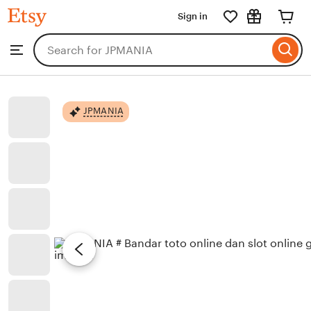
JPMANIA
Sign in
Skip
to
Search
Browse
ontent
for
items
or
shops
JPMANIA