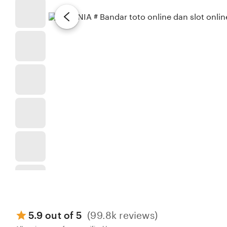
5.9 out of 5
(99.8k reviews)