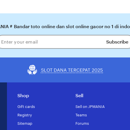
IA # Bandar toto online dan slot online gacor no 1 di ind
Subscribe
ter
our
ail
SLOT DANA TERCEPAT 2025
Shop
Sell
Gift cards
Sell on JPMANIA
Registry
Teams
Sitemap
Forums