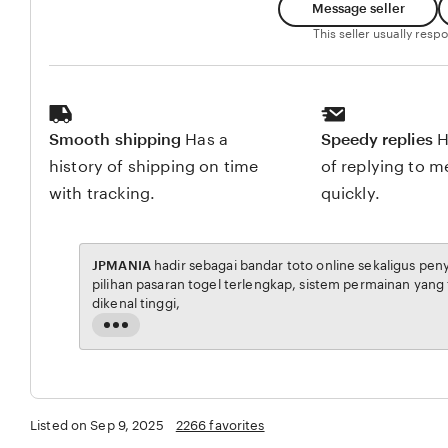
Message seller
This seller usually res
Smooth shipping
Has a
Speedy replies
H
history of shipping on time
of replying to 
with tracking.
quickly.
JPMANIA
hadir sebagai bandar toto online sekaligus penyedia slot online gacor nomor 1 di Indonesia. Dengan
pilihan pasaran togel terlengkap, sistem permainan yang
dikenal tinggi,
Read
the
full
description
Listed on Sep 9, 2025
2266 favorites