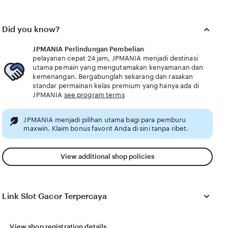
Did you know?
JPMANIA Perlindungan Pembelian
pelayanan cepat 24 jam, JPMANIA menjadi destinasi
utama pemain yang mengutamakan kenyamanan dan
kemenangan. Bergabunglah sekarang dan rasakan
standar permainan kelas premium yang hanya ada di
JPMANIA
see program terms
JPMANIA menjadi pilihan utama bagi para pemburu
maxwin. Klaim bonus favorit Anda di sini tanpa ribet.
View additional shop policies
Link Slot Gacor Terpercaya
View shop registration details