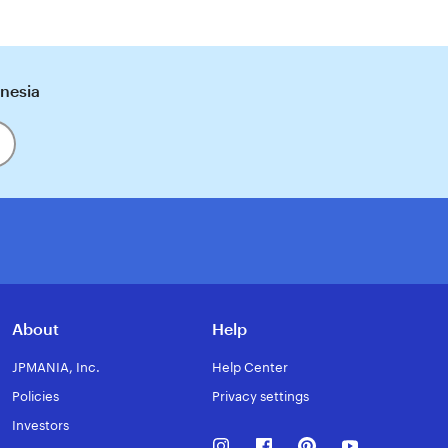
onesia
About
Help
JPMANIA, Inc.
Help Center
Policies
Privacy settings
Investors
Instagram
Facebook
Pinterest
Youtube