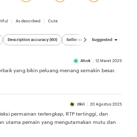
tiful
As described
Cute
Suggested
Description accuracy (60)
Seller service (82)
Sizing & Fit (2
Ahok
12 Maret 2025
erbaik yang bikin peluang menang semakin besar.
JIkri
20 Agustus 2025
ksi permainan terlengkap, RTP tertinggi, dan
lihan utama pemain yang mengutamakan mutu dan