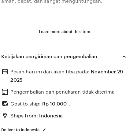
aman, cepat, dan sangat menguntungkan.
Learn more about this item
Kebijakan pengiriman dan pengembalian
Pesan hari ini dan akan tiba pada:
November 29-
2025
Pengembalian dan penukaran tidak diterima
Cost to ship:
Rp
10.000-,
Ships from:
Indonesia
Deliver to Indonesia