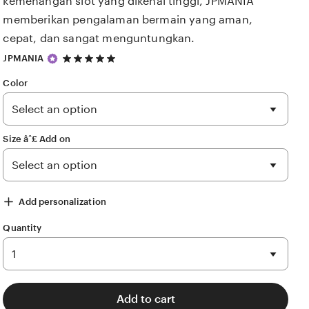
kemenangan slot yang dikenal tinggi, JPMANIA
memberikan pengalaman bermain yang aman,
cepat, dan sangat menguntungkan.
5
JPMANIA
out
of
Color
5
stars
Size âˆ£ Add on
Add personalization
Quantity
Add to cart