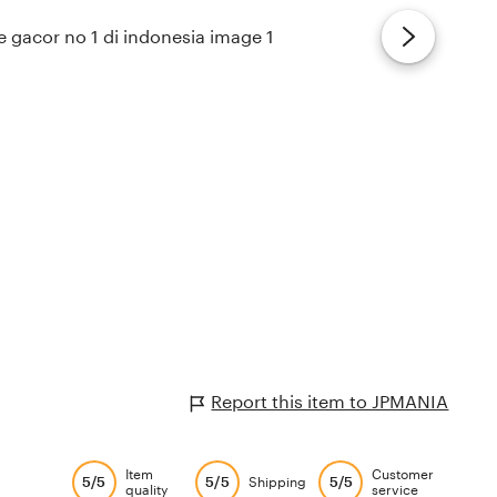
Report this item to JPMANIA
Item
Customer
5/5
5/5
5/5
Shipping
quality
service