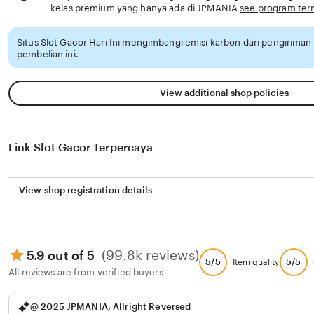
kelas premium yang hanya ada di JPMANIA
see program ter
Situs Slot Gacor Hari Ini mengimbangi emisi karbon dari pengirim
pembelian ini.
View additional shop policies
Link Slot Gacor Terpercaya
View shop registration details
(99.8k reviews)
5.9 out of 5
5/5
5/5
Item quality
All reviews are from verified buyers
@ 2025 JPMANIA, Allright Reversed