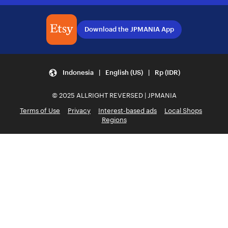
Download the JPMANIA App
Indonesia | English (US) | Rp (IDR)
© 2025 ALLRIGHT REVERSED | JPMANIA
Terms of Use
Privacy
Interest-based ads
Local Shops
Regions