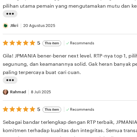
g
pilihan utama pemain yang mengutamakan mutu dan k
r
e
L
v
i
JIkri
20 Agustus 2025
i
s
e
5
t
5
Recommends
This item
out
w
i
of
Gila! JPMANIA bener-bener next level. RTP-nya top 1, pi
5
b
n
stars
segunung, dan keamanannya solid. Gak heran banyak pe
y
g
paling terpercaya buat cari cuan.
A
r
h
e
L
o
v
i
Rahmad
8 Juli 2025
k
i
s
e
5
t
5
Recommends
This item
out
w
i
of
Sebagai bandar terlengkap dengan RTP terbaik, JPMANI
5
b
n
stars
komitmen terhadap kualitas dan integritas. Semua tran
y
g