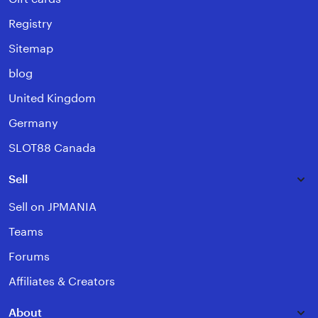
Registry
Sitemap
blog
United Kingdom
Germany
SLOT88 Canada
Sell
Sell on JPMANIA
Teams
Forums
Affiliates & Creators
About