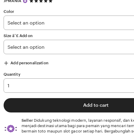
5
JPMANIA
out
of
Color
5
stars
Size âˆ£ Add on
Add personalization
Quantity
Add to cart
Seller
Didukung teknologi modern, layanan responsif, dan 
menjadi destinasi utama bagi para pemain yang mencari te
bermain toto maupun slot gacor setiap hari. Bergabunglah s