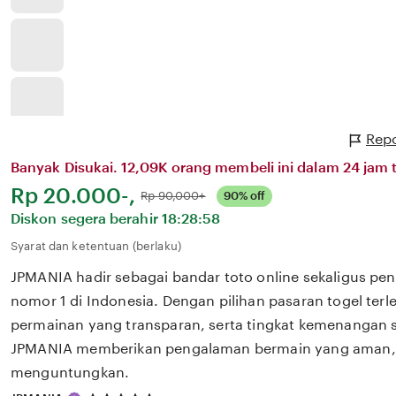
Repo
Banyak Disukai. 12,09K orang membeli ini dalam 24 jam t
Harga:
Rp 20.000-,
Normal:
Rp 90,000+
90% off
Diskon segera berahir
18:28:58
Syarat dan ketentuan (berlaku)
JPMANIA hadir sebagai bandar toto online sekaligus pen
nomor 1 di Indonesia. Dengan pilihan pasaran togel terl
permainan yang transparan, serta tingkat kemenangan sl
JPMANIA memberikan pengalaman bermain yang aman, 
menguntungkan.