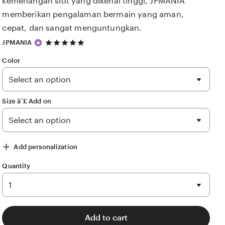
kemenangan slot yang dikenal tinggi, JPMANIA
memberikan pengalaman bermain yang aman,
cepat, dan sangat menguntungkan.
5
JPMANIA
out
of
Color
5
stars
Size âˆ£ Add on
Add personalization
Quantity
Add to cart