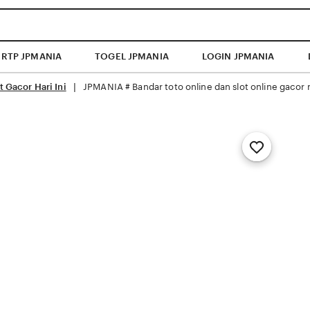
RTP JPMANIA
TOGEL JPMANIA
LOGIN JPMANIA
t Gacor Hari Ini
JPMANIA # Bandar toto online dan slot online gacor n
 | 
Add
to
Favorites