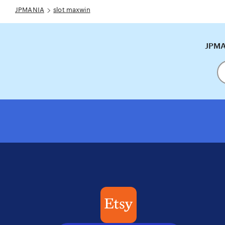
JPMANIA
slot maxwin
JPMAN
En
y
em