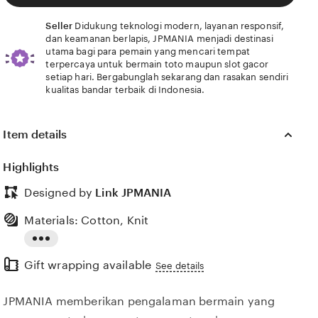
Seller
Didukung teknologi modern, layanan responsif,
dan keamanan berlapis, JPMANIA menjadi destinasi
utama bagi para pemain yang mencari tempat
terpercaya untuk bermain toto maupun slot gacor
setiap hari. Bergabunglah sekarang dan rasakan sendiri
kualitas bandar terbaik di Indonesia.
5)
Value (99)
Comfort (53)
Ease of use (12)
Condition (2)
Item details
Highlights
Designed by
Link JPMANIA
Materials: Cotton, Knit
Read
Gift wrapping available
the
See details
full
JPMANIA memberikan pengalaman bermain yang
description