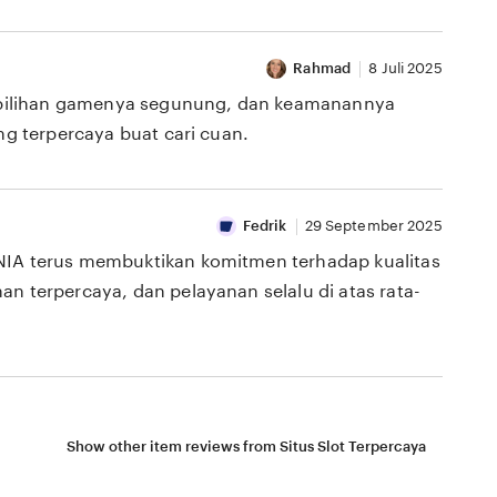
Rahmad
8 Juli 2025
1, pilihan gamenya segunung, dan keamanannya
ng terpercaya buat cari cuan.
Fedrik
29 September 2025
NIA terus membuktikan komitmen terhadap kualitas
n terpercaya, dan pelayanan selalu di atas rata-
Show other item reviews from Situs Slot Terpercaya