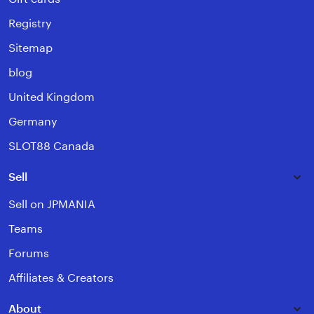
Registry
Sitemap
blog
United Kingdom
Germany
SLOT88 Canada
Sell
Sell on JPMANIA
Teams
Forums
Affiliates & Creators
About