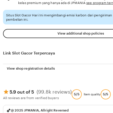
kelas premium yang hanya ada di JPMANIA
see program ter
Situs Slot Gacor Hari Ini mengimbangi emisi karbon dari pengirim
pembelian ini.
View additional shop policies
Link Slot Gacor Terpercaya
View shop registration details
(99.8k reviews)
5.9 out of 5
5/5
5/5
Item quality
All reviews are from verified buyers
@ 2025 JPMANIA, Allright Reversed