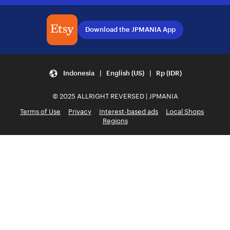
Download the JPMANIA App
Indonesia | English (US) | Rp (IDR)
© 2025 ALLRIGHT REVERSED | JPMANIA
Terms of Use
Privacy
Interest-based ads
Local Shops
Regions