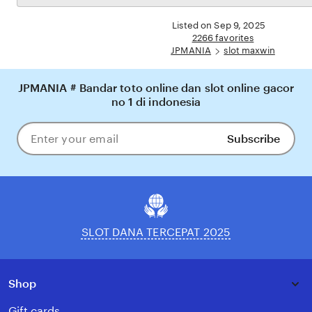
the
full
Listed on Sep 9, 2025
description
2266 favorites
JPMANIA
slot maxwin
JPMANIA # Bandar toto online dan slot online gacor
no 1 di indonesia
Subscribe
Enter
your
email
SLOT DANA TERCEPAT 2025
Shop
Gift cards