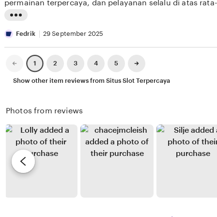
permainan terpercaya, dan pelayanan selalu di atas rata-
J
r
I
e
L
k
v
i
Fedrik
29 September 2025
r
i
s
i
e
t
Previous
Next
2
3
4
5
1
page
page
w
i
Show other item reviews from Situs Slot Terpercaya
b
n
y
g
Photos from reviews
R
r
a
e
h
v
m
i
a
e
d
w
b
y