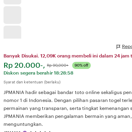
Repo
Banyak Disukai. 12,09K orang membeli ini dalam 24 jam t
Harga:
Rp 20.000-,
Normal:
Rp 90,000+
90% off
Diskon segera berahir
18:28:58
Syarat dan ketentuan (berlaku)
JPMANIA hadir sebagai bandar toto online sekaligus pen
nomor 1 di Indonesia. Dengan pilihan pasaran togel terl
permainan yang transparan, serta tingkat kemenangan sl
JPMANIA memberikan pengalaman bermain yang aman, 
menguntungkan.