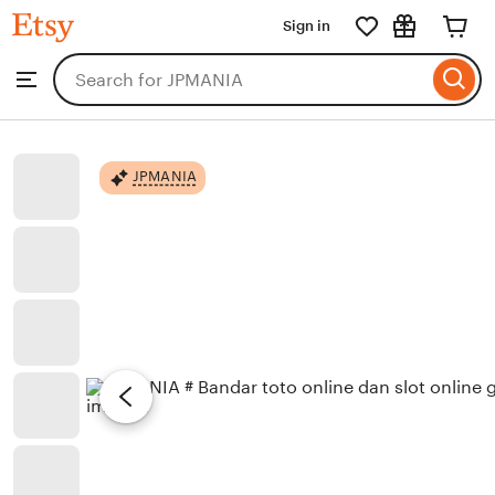
JPMANIA
Sign in
Skip
to
Search
Browse
ontent
for
items
or
shops
JPMANIA