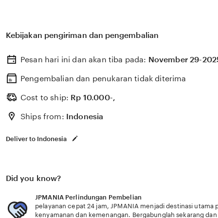
Kebijakan pengiriman dan pengembalian
Pesan hari ini dan akan tiba pada:
November 29-202
Pengembalian dan penukaran tidak diterima
Cost to ship:
Rp
10.000-,
Ships from:
Indonesia
Deliver to Indonesia
Did you know?
JPMANIA Perlindungan Pembelian
pelayanan cepat 24 jam, JPMANIA menjadi destinasi utam
kenyamanan dan kemenangan. Bergabunglah sekarang dan 