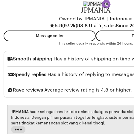
F
e
JPMANIA
d
Owned by JPMANIA
|
Indonesia
r
5.9
(97.2k)
98.8JT â˜‘ï¸ sales
Since 
i
Message seller
F
k
This seller usually responds
within 24 hours.
Smooth shipping
Has a history of shipping on time w
Speedy replies
Has a history of replying to messages
Rave reviews
Average review rating is 4.8 or higher.
JPMANIA
hadir sebagai bandar toto online sekaligus penyedia slot online gacor nomor 1 di
Indonesia. Dengan pilihan pasaran togel terlengkap, sistem perm
serta tingkat kemenangan slot yang dikenal tinggi,
Read