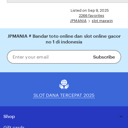
the
full
Listed on Sep 9, 2025
description
2266 favorites
JPMANIA
slot maxwin
JPMANIA # Bandar toto online dan slot online gacor
no 1 di indonesia
Subscribe
Enter
your
email
SLOT DANA TERCEPAT 2025
Shop
Gift cards