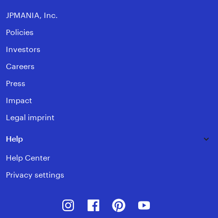
JPMANIA, Inc.
Policies
Investors
Careers
Press
Impact
Legal imprint
Help
Help Center
Privacy settings
Instagram
Facebook
Pinterest
Youtube