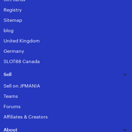
Registry
Sitemap
blog
United Kingdom
Germany
SLOT88 Canada
Sell
Sell on JPMANIA
Teams
Forums
Affiliates & Creators
About