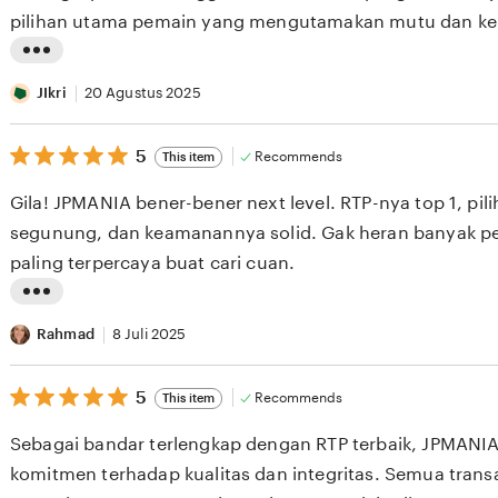
g
pilihan utama pemain yang mengutamakan mutu dan k
r
e
L
v
i
JIkri
20 Agustus 2025
i
s
e
5
t
5
Recommends
This item
out
w
i
of
Gila! JPMANIA bener-bener next level. RTP-nya top 1, pi
5
b
n
stars
segunung, dan keamanannya solid. Gak heran banyak pe
y
g
paling terpercaya buat cari cuan.
A
r
h
e
L
o
v
i
Rahmad
8 Juli 2025
k
i
s
e
5
t
5
Recommends
This item
out
w
i
of
Sebagai bandar terlengkap dengan RTP terbaik, JPMANI
5
b
n
stars
komitmen terhadap kualitas dan integritas. Semua tran
y
g