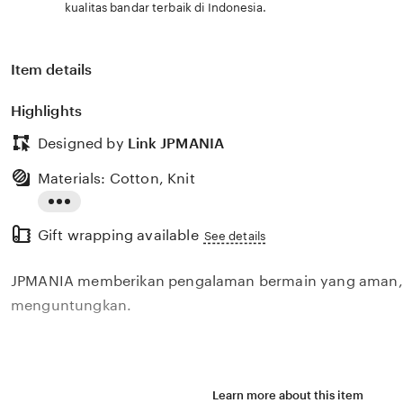
kualitas bandar terbaik di Indonesia.
Item details
Highlights
Designed by
Link JPMANIA
Materials: Cotton, Knit
Read
Gift wrapping available
the
See details
full
JPMANIA memberikan pengalaman bermain yang aman, 
description
menguntungkan.
Learn more about this item