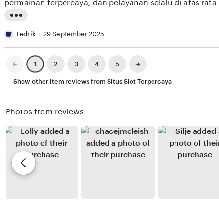
permainan terpercaya, dan pelayanan selalu di atas rata-
J
r
I
e
L
k
v
i
Fedrik
29 September 2025
r
i
s
i
e
t
Previous
Next
2
3
4
5
1
page
page
w
i
Show other item reviews from Situs Slot Terpercaya
b
n
y
g
Photos from reviews
R
r
a
e
h
v
m
i
a
e
d
w
b
y