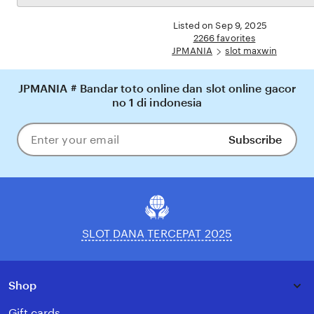
the
full
Listed on Sep 9, 2025
description
2266 favorites
JPMANIA
slot maxwin
JPMANIA # Bandar toto online dan slot online gacor
no 1 di indonesia
Subscribe
Enter
your
email
SLOT DANA TERCEPAT 2025
Shop
Gift cards