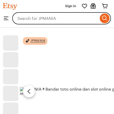
JPMANIA
Sign in
Skip
to
Search
Browse
ontent
for
items
or
shops
JPMANIA