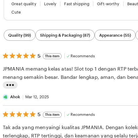
Great quality
Lovely
Fast shipping
Gift-worthy
Beaut
Cute
Filter
Quality (99)
Shipping & Packaging (87)
Appearance (55)
by
category
5
5
Recommends
This item
out
of
JPMANIA memang kelas atas! Slot top 1 dengan RTP terba
5
stars
menang semakin besar. Bandar lengkap, aman, dan bena
L
i
Ahok
Mar 12, 2025
s
5
t
5
Recommends
This item
out
i
of
Tak ada yang menyaingi kualitas JPMANIA. Dengan kolek
5
n
stars
terlengkap, RTP tertinggi, dan keamanan yang selalu te