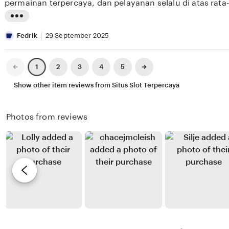
permainan terpercaya, dan pelayanan selalu di atas rata-
J
r
I
e
L
k
v
i
Fedrik
29 September 2025
r
i
s
i
e
t
Previous
Next
2
3
4
5
1
page
page
w
i
Show other item reviews from Situs Slot Terpercaya
b
n
y
g
Photos from reviews
R
r
a
e
h
v
m
i
a
e
d
w
b
y