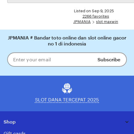
the
full
Listed on Sep 9, 2025
description
2266 favorites
JPMANIA
slot maxwin
JPMANIA # Bandar toto online dan slot online gacor
no 1 di indonesia
Subscribe
Enter
your
email
SLOT DANA TERCEPAT 2025
Shop
Gift cards