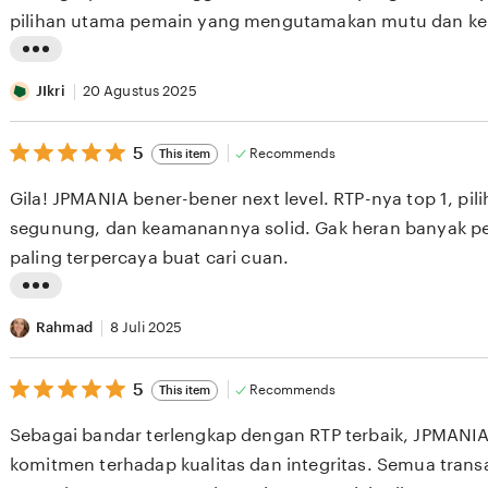
g
pilihan utama pemain yang mengutamakan mutu dan k
r
e
L
v
i
JIkri
20 Agustus 2025
i
s
e
5
t
5
Recommends
This item
out
w
i
of
Gila! JPMANIA bener-bener next level. RTP-nya top 1, pi
5
b
n
stars
segunung, dan keamanannya solid. Gak heran banyak pe
y
g
paling terpercaya buat cari cuan.
A
r
h
e
L
o
v
i
Rahmad
8 Juli 2025
k
i
s
e
5
t
5
Recommends
This item
out
w
i
of
Sebagai bandar terlengkap dengan RTP terbaik, JPMANI
5
b
n
stars
komitmen terhadap kualitas dan integritas. Semua tran
y
g