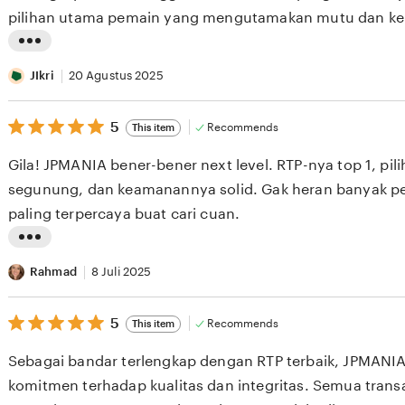
g
pilihan utama pemain yang mengutamakan mutu dan k
r
e
L
v
i
JIkri
20 Agustus 2025
i
s
e
5
t
5
Recommends
This item
out
w
i
of
Gila! JPMANIA bener-bener next level. RTP-nya top 1, pi
5
b
n
stars
segunung, dan keamanannya solid. Gak heran banyak pe
y
g
paling terpercaya buat cari cuan.
A
r
h
e
L
o
v
i
Rahmad
8 Juli 2025
k
i
s
e
5
t
5
Recommends
This item
out
w
i
of
Sebagai bandar terlengkap dengan RTP terbaik, JPMANI
5
b
n
stars
komitmen terhadap kualitas dan integritas. Semua tran
y
g