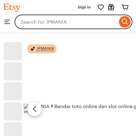
JPMANIA
Sign in
Skip
to
Search
Browse
ontent
for
items
or
shops
JPMANIA