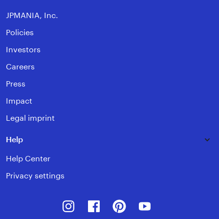
JPMANIA, Inc.
Policies
Investors
Careers
Press
Impact
Legal imprint
Help
Help Center
Privacy settings
Instagram
Facebook
Pinterest
Youtube