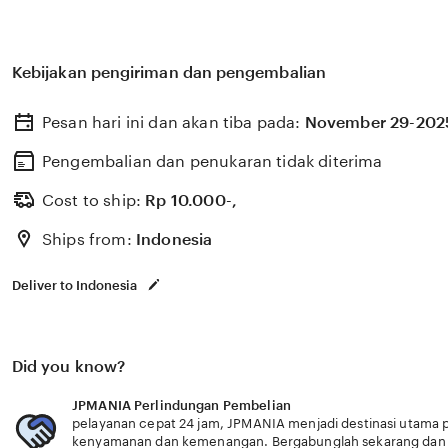
Kebijakan pengiriman dan pengembalian
Pesan hari ini dan akan tiba pada:
November 29-202
Pengembalian dan penukaran tidak diterima
Cost to ship:
Rp
10.000-,
Ships from:
Indonesia
Deliver to Indonesia
Did you know?
JPMANIA Perlindungan Pembelian
pelayanan cepat 24 jam, JPMANIA menjadi destinasi utam
kenyamanan dan kemenangan. Bergabunglah sekarang dan 