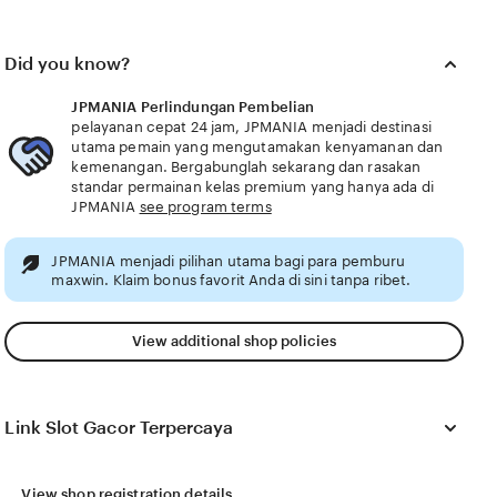
Did you know?
JPMANIA Perlindungan Pembelian
pelayanan cepat 24 jam, JPMANIA menjadi destinasi
utama pemain yang mengutamakan kenyamanan dan
kemenangan. Bergabunglah sekarang dan rasakan
standar permainan kelas premium yang hanya ada di
JPMANIA
see program terms
JPMANIA menjadi pilihan utama bagi para pemburu
maxwin. Klaim bonus favorit Anda di sini tanpa ribet.
View additional shop policies
Link Slot Gacor Terpercaya
View shop registration details