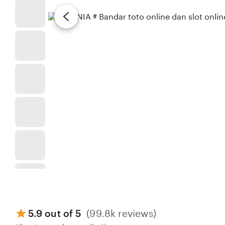
5.9 out of 5
(99.8k reviews)