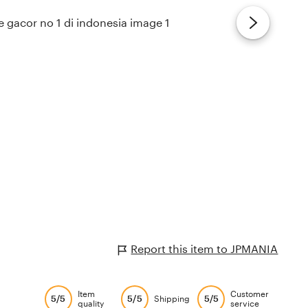
Report this item to JPMANIA
Item
Customer
5/5
5/5
5/5
Shipping
quality
service