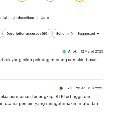
tiful
As described
Cute
Suggested
Description accuracy (60)
Seller service (82)
Sizing & Fit (2
Ahok
12 Maret 2025
erbaik yang bikin peluang menang semakin besar.
JIkri
20 Agustus 2025
ksi permainan terlengkap, RTP tertinggi, dan
lihan utama pemain yang mengutamakan mutu dan