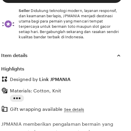
Seller
Didukung teknologi modern, layanan responsif,
dan keamanan berlapis, JPMANIA menjadi destinasi
utama bagi para pemain yang mencari tempat
terpercaya untuk bermain toto maupun slot gacor
setiap hari. Bergabunglah sekarang dan rasakan sendiri
kualitas bandar terbaik di Indonesia.
5)
Value (99)
Comfort (53)
Ease of use (12)
Condition (2)
Item details
Highlights
Designed by
Link JPMANIA
Materials: Cotton, Knit
Read
Gift wrapping available
the
See details
full
JPMANIA memberikan pengalaman bermain yang
description