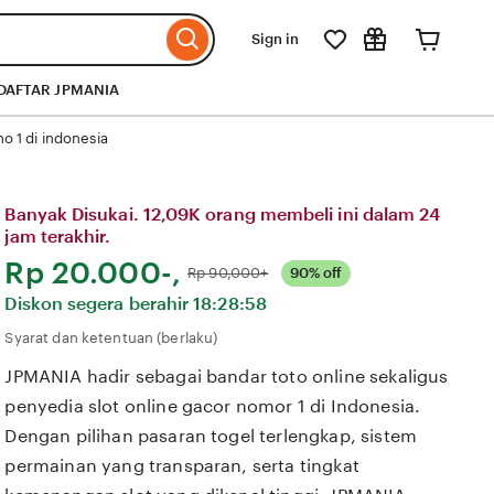
Sign in
DAFTAR JPMANIA
o 1 di indonesia
Banyak Disukai. 12,09K orang membeli ini dalam 24
jam terakhir.
Harga:
Rp 20.000-,
Normal:
Rp 90,000+
90% off
Diskon segera berahir
18:28:58
Syarat dan ketentuan (berlaku)
JPMANIA hadir sebagai bandar toto online sekaligus
penyedia slot online gacor nomor 1 di Indonesia.
Dengan pilihan pasaran togel terlengkap, sistem
permainan yang transparan, serta tingkat