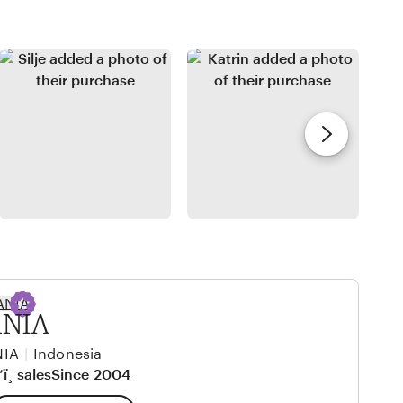
NIA
NIA
|
Indonesia
ï¸ sales
Since 2004