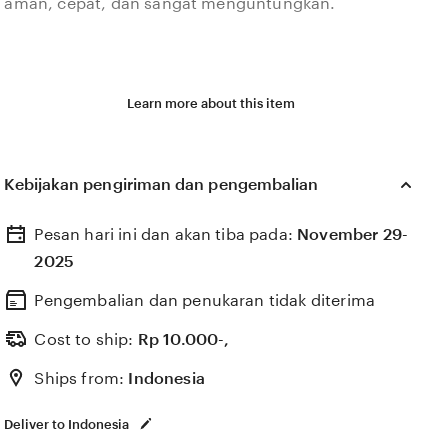
aman, cepat, dan sangat menguntungkan.
Learn more about this item
Kebijakan pengiriman dan pengembalian
Pesan hari ini dan akan tiba pada:
November 29-
2025
Pengembalian dan penukaran tidak diterima
Cost to ship:
Rp
10.000-,
Ships from:
Indonesia
Deliver to Indonesia