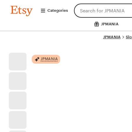
Skip
Search
JPMANIA
to
Categories
for
Content
items
or
JPMANIA
shops
JPMANIA
Slo
JPMANIA