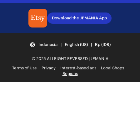
Download the JPMANIA App
Indonesia | English (US) | Rp (IDR)
© 2025 ALLRIGHT REVERSED | JPMANIA
Terms of Use
Privacy
Interest-based ads
Local Shops
Regions