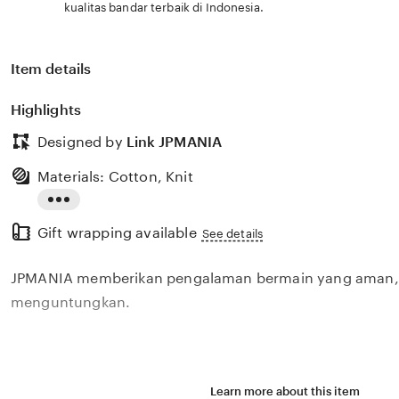
kualitas bandar terbaik di Indonesia.
Item details
Highlights
Designed by
Link JPMANIA
Materials: Cotton, Knit
Read
Gift wrapping available
the
See details
full
JPMANIA memberikan pengalaman bermain yang aman, 
description
menguntungkan.
Learn more about this item