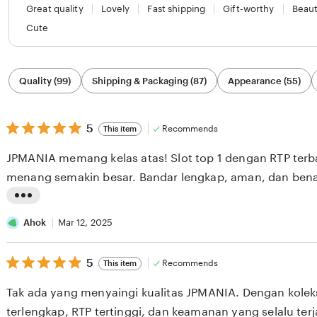
Great quality
Lovely
Fast shipping
Gift-worthy
Beaut
Cute
Filter
Quality (99)
Shipping & Packaging (87)
Appearance (55)
by
category
5
5
Recommends
This item
out
of
JPMANIA memang kelas atas! Slot top 1 dengan RTP terba
5
stars
menang semakin besar. Bandar lengkap, aman, dan bena
L
i
Ahok
Mar 12, 2025
s
5
t
5
Recommends
This item
out
i
of
Tak ada yang menyaingi kualitas JPMANIA. Dengan kolek
5
n
stars
terlengkap, RTP tertinggi, dan keamanan yang selalu te