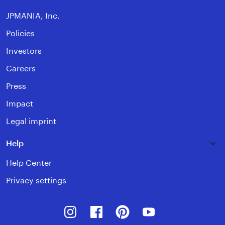
JPMANIA, Inc.
Policies
Investors
Careers
Press
Impact
Legal imprint
Help
Help Center
Privacy settings
Instagram
Facebook
Pinterest
Youtube