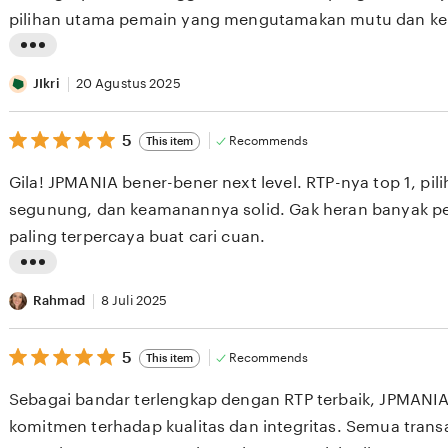
g
pilihan utama pemain yang mengutamakan mutu dan k
r
e
L
v
i
JIkri
20 Agustus 2025
i
s
e
5
t
5
Recommends
This item
out
w
i
of
Gila! JPMANIA bener-bener next level. RTP-nya top 1, pi
5
b
n
stars
segunung, dan keamanannya solid. Gak heran banyak pe
y
g
paling terpercaya buat cari cuan.
A
r
h
e
L
o
v
i
Rahmad
8 Juli 2025
k
i
s
e
5
t
5
Recommends
This item
out
w
i
of
Sebagai bandar terlengkap dengan RTP terbaik, JPMANI
5
b
n
stars
komitmen terhadap kualitas dan integritas. Semua tran
y
g