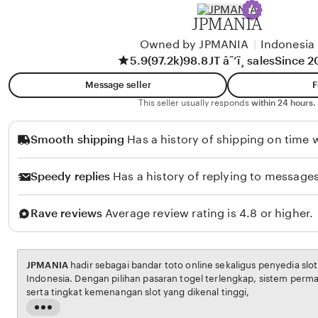
F
e
JPMANIA
d
Owned by JPMANIA
|
Indonesia
r
5.9
(97.2k)
98.8JT â˜‘ï¸ sales
Since 
i
Message seller
F
k
This seller usually responds
within 24 hours.
Smooth shipping
Has a history of shipping on time w
Speedy replies
Has a history of replying to messages
Rave reviews
Average review rating is 4.8 or higher.
JPMANIA
hadir sebagai bandar toto online sekaligus penyedia slot online gacor nomor 1 di
Indonesia. Dengan pilihan pasaran togel terlengkap, sistem perm
serta tingkat kemenangan slot yang dikenal tinggi,
Read