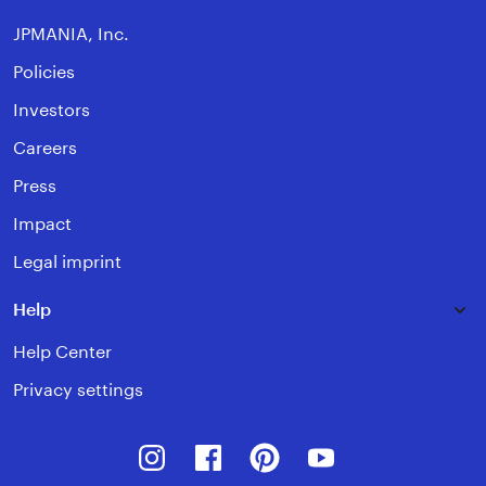
JPMANIA, Inc.
Policies
Investors
Careers
Press
Impact
Legal imprint
Help
Help Center
Privacy settings
Instagram
Facebook
Pinterest
Youtube