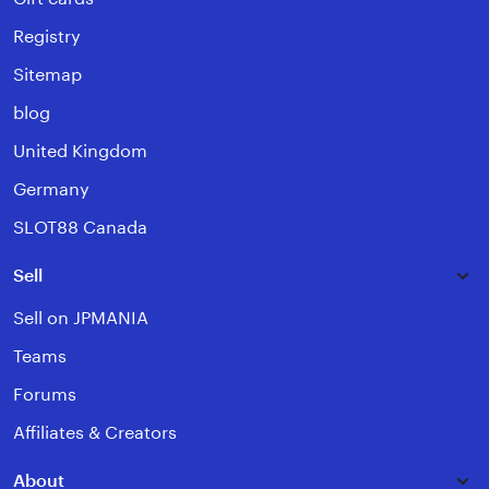
Registry
Sitemap
blog
United Kingdom
Germany
SLOT88 Canada
Sell
Sell on JPMANIA
Teams
Forums
Affiliates & Creators
About