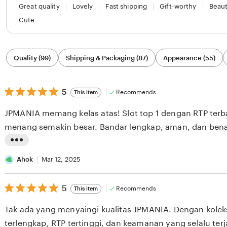
Great quality
Lovely
Fast shipping
Gift-worthy
Beaut
Cute
Filter
Quality (99)
Shipping & Packaging (87)
Appearance (55)
by
category
5
5
Recommends
This item
out
of
JPMANIA memang kelas atas! Slot top 1 dengan RTP terba
5
stars
menang semakin besar. Bandar lengkap, aman, dan bena
L
i
Ahok
Mar 12, 2025
s
5
t
5
Recommends
This item
out
i
of
Tak ada yang menyaingi kualitas JPMANIA. Dengan kolek
5
n
stars
terlengkap, RTP tertinggi, dan keamanan yang selalu te