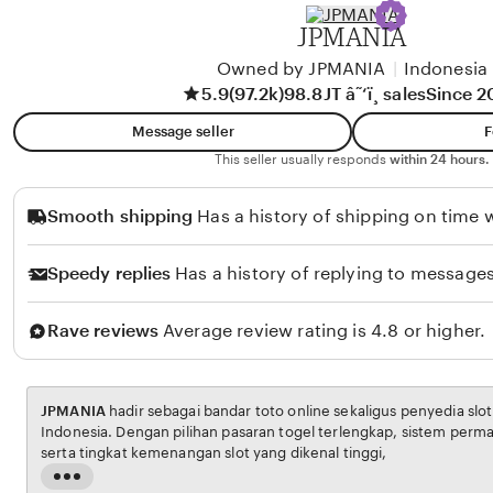
F
e
JPMANIA
d
Owned by JPMANIA
|
Indonesia
r
5.9
(97.2k)
98.8JT â˜‘ï¸ sales
Since 
i
Message seller
F
k
This seller usually responds
within 24 hours.
Smooth shipping
Has a history of shipping on time w
Speedy replies
Has a history of replying to messages
Rave reviews
Average review rating is 4.8 or higher.
JPMANIA
hadir sebagai bandar toto online sekaligus penyedia slot online gacor nomor 1 di
Indonesia. Dengan pilihan pasaran togel terlengkap, sistem perm
serta tingkat kemenangan slot yang dikenal tinggi,
Read