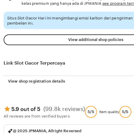
kelas premium yang hanya ada di JPMANIA
see program ter
Situs Slot Gacor Hari Ini mengimbangi emisi karbon dari pengirim
pembelian ini.
View additional shop policies
Link Slot Gacor Terpercaya
View shop registration details
(99.8k reviews)
5.9 out of 5
5/5
5/5
Item quality
All reviews are from verified buyers
@ 2025 JPMANIA, Allright Reversed