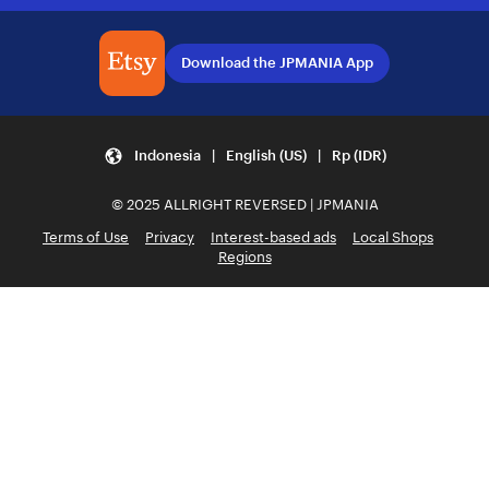
Download the JPMANIA App
Indonesia | English (US) | Rp (IDR)
© 2025 ALLRIGHT REVERSED | JPMANIA
Terms of Use
Privacy
Interest-based ads
Local Shops
Regions