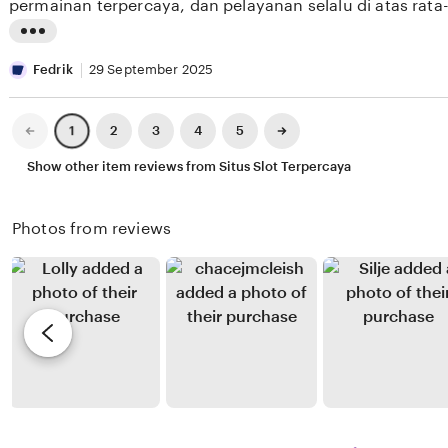
permainan terpercaya, dan pelayanan selalu di atas rata-
J
r
I
e
L
k
v
i
Fedrik
29 September 2025
r
i
s
i
e
t
Previous
Next
2
3
4
5
1
page
page
w
i
Show other item reviews from Situs Slot Terpercaya
b
n
y
g
Photos from reviews
R
r
a
e
h
v
m
i
a
e
d
w
b
y