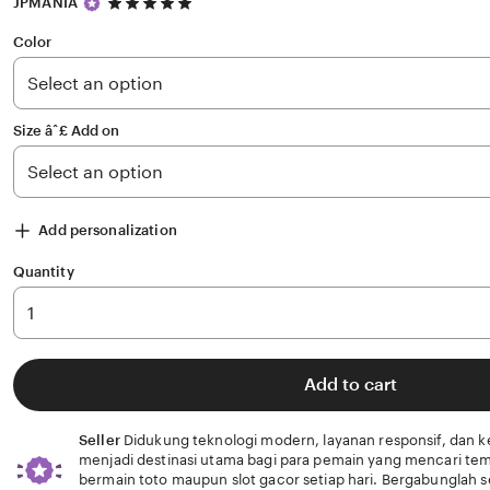
5
JPMANIA
out
of
Color
5
stars
Size âˆ£ Add on
Add personalization
Quantity
Add to cart
Seller
Didukung teknologi modern, layanan responsif, dan 
menjadi destinasi utama bagi para pemain yang mencari te
bermain toto maupun slot gacor setiap hari. Bergabunglah s