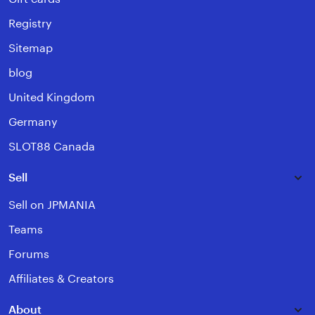
Registry
Sitemap
blog
United Kingdom
Germany
SLOT88 Canada
Sell
Sell on JPMANIA
Teams
Forums
Affiliates & Creators
About