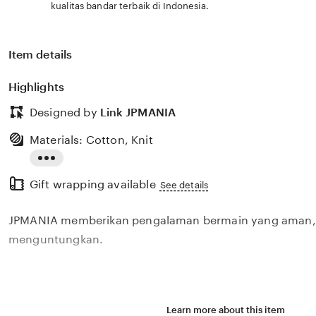
kualitas bandar terbaik di Indonesia.
Item details
Highlights
Designed by
Link JPMANIA
Materials: Cotton, Knit
Read
Gift wrapping available
the
See details
full
JPMANIA memberikan pengalaman bermain yang aman, 
description
menguntungkan.
Learn more about this item