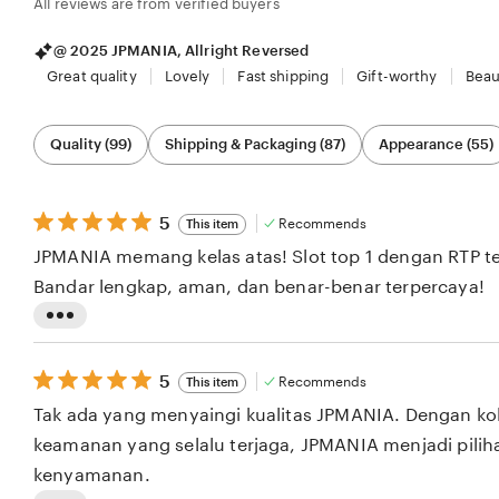
All reviews are from verified buyers
@ 2025 JPMANIA, Allright Reversed
Great quality
Lovely
Fast shipping
Gift-worthy
Beau
Filter
Quality (99)
Shipping & Packaging (87)
Appearance (55)
by
category
5
5
Recommends
This item
out
JPMANIA memang kelas atas! Slot top 1 dengan RTP t
of
5
Bandar lengkap, aman, dan benar-benar terpercaya!
stars
L
i
5
5
Recommends
This item
s
out
Tak ada yang menyaingi kualitas JPMANIA. Dengan kole
of
t
5
keamanan yang selalu terjaga, JPMANIA menjadi pi
i
stars
kenyamanan.
n