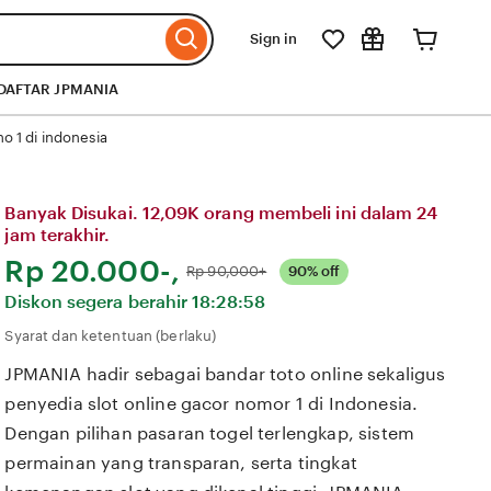
Sign in
DAFTAR JPMANIA
o 1 di indonesia
Banyak Disukai. 12,09K orang membeli ini dalam 24
jam terakhir.
Harga:
Rp 20.000-,
Normal:
Rp 90,000+
90% off
Diskon segera berahir
18:28:58
Syarat dan ketentuan (berlaku)
JPMANIA hadir sebagai bandar toto online sekaligus
penyedia slot online gacor nomor 1 di Indonesia.
Dengan pilihan pasaran togel terlengkap, sistem
permainan yang transparan, serta tingkat