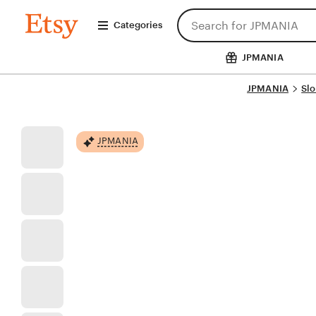
Skip
Search
JPMANIA
to
Categories
for
Content
items
or
JPMANIA
shops
JPMANIA
Slo
JPMANIA