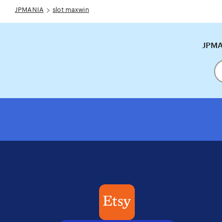
JPMANIA
slot maxwin
JPMAN
En
y
em