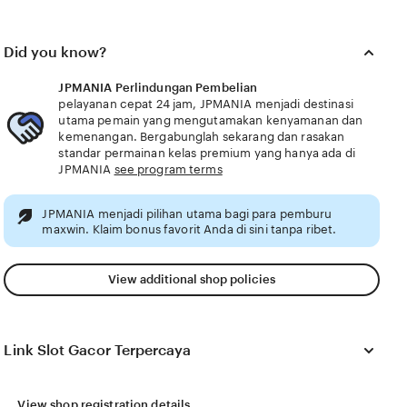
Did you know?
JPMANIA Perlindungan Pembelian
pelayanan cepat 24 jam, JPMANIA menjadi destinasi
utama pemain yang mengutamakan kenyamanan dan
kemenangan. Bergabunglah sekarang dan rasakan
standar permainan kelas premium yang hanya ada di
JPMANIA
see program terms
JPMANIA menjadi pilihan utama bagi para pemburu
maxwin. Klaim bonus favorit Anda di sini tanpa ribet.
View additional shop policies
Link Slot Gacor Terpercaya
View shop registration details