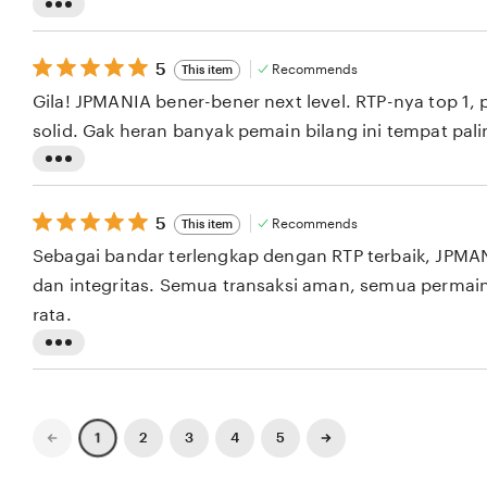
g
L
r
i
5
e
5
Recommends
This item
s
out
v
Gila! JPMANIA bener-bener next level. RTP-nya top 
of
t
5
i
solid. Gak heran banyak pemain bilang ini tempat pali
i
stars
e
n
L
w
g
i
b
5
r
5
Recommends
This item
s
out
y
e
Sebagai bandar terlengkap dengan RTP terbaik, JPMA
of
t
A
5
v
dan integritas. Semua transaksi aman, semua permaina
i
stars
h
i
rata.
n
o
e
g
L
k
w
r
i
b
e
s
y
Previous
Next
v
2
3
4
5
1
t
page
page
J
i
i
I