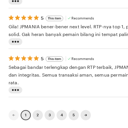
g
L
r
i
5
e
5
Recommends
This item
s
out
v
Gila! JPMANIA bener-bener next level. RTP-nya top 
of
t
5
i
solid. Gak heran banyak pemain bilang ini tempat pali
i
stars
e
n
L
w
g
i
b
5
r
5
Recommends
This item
s
out
y
e
Sebagai bandar terlengkap dengan RTP terbaik, JPMA
of
t
A
5
v
dan integritas. Semua transaksi aman, semua permaina
i
stars
h
i
rata.
n
o
e
g
L
k
w
r
i
b
e
s
y
Previous
Next
v
2
3
4
5
1
t
page
page
J
i
i
I