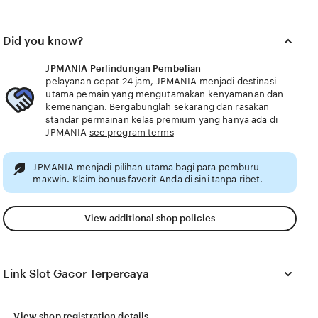
Did you know?
JPMANIA Perlindungan Pembelian
pelayanan cepat 24 jam, JPMANIA menjadi destinasi
utama pemain yang mengutamakan kenyamanan dan
kemenangan. Bergabunglah sekarang dan rasakan
standar permainan kelas premium yang hanya ada di
JPMANIA
see program terms
JPMANIA menjadi pilihan utama bagi para pemburu
maxwin. Klaim bonus favorit Anda di sini tanpa ribet.
View additional shop policies
Link Slot Gacor Terpercaya
View shop registration details