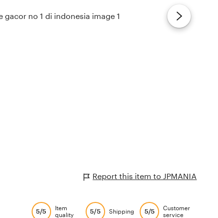
Report this item to JPMANIA
Item
Customer
5/5
5/5
5/5
Shipping
quality
service