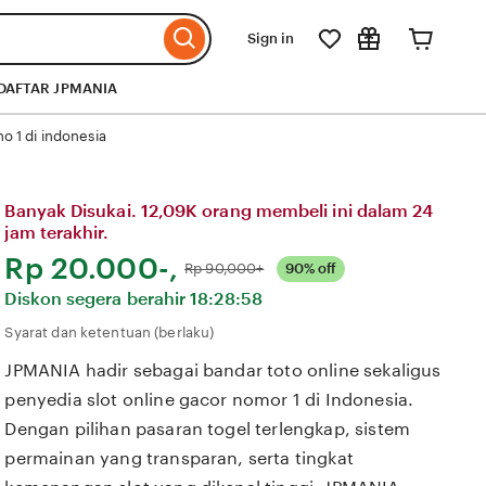
Sign in
DAFTAR JPMANIA
o 1 di indonesia
Banyak Disukai. 12,09K orang membeli ini dalam 24
jam terakhir.
Harga:
Rp 20.000-,
Normal:
Rp 90,000+
90% off
Diskon segera berahir
18:28:58
Syarat dan ketentuan (berlaku)
JPMANIA hadir sebagai bandar toto online sekaligus
penyedia slot online gacor nomor 1 di Indonesia.
Dengan pilihan pasaran togel terlengkap, sistem
permainan yang transparan, serta tingkat