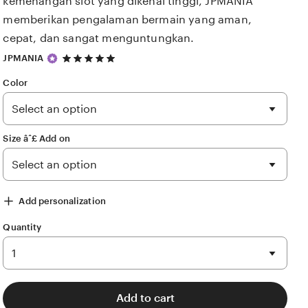
kemenangan slot yang dikenal tinggi, JPMANIA
memberikan pengalaman bermain yang aman,
cepat, dan sangat menguntungkan.
5
JPMANIA
out
of
Color
5
stars
Size âˆ£ Add on
Add personalization
Quantity
Add to cart