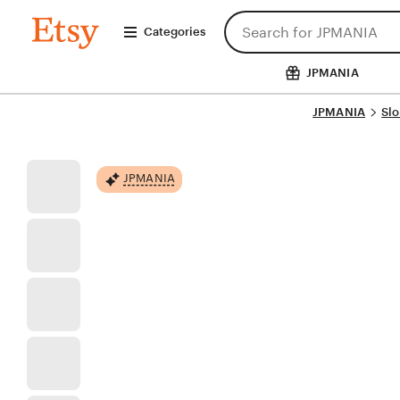
Skip
Search
JPMANIA
to
Categories
for
Content
items
or
JPMANIA
shops
JPMANIA
Slo
JPMANIA