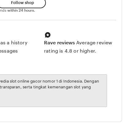
Follow shop
ponds
within 24 hours.
as a history
Rave reviews
Average review
messages
rating is 4.8 or higher.
 transparan, serta tingkat kemenangan slot yang