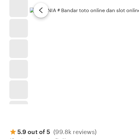
5.9 out of 5
(99.8k reviews)