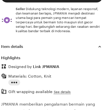
Seller
Didukung teknologi modern, layanan responsif,
dan keamanan berlapis, JPMANIA menjadi destinasi
utama bagi para pemain yang mencari tempat
terpercaya untuk bermain toto maupun slot gacor
setiap hari. Bergabunglah sekarang dan rasakan sendiri
kualitas bandar terbaik di Indonesia.
5)
Value (99)
Comfort (53)
Ease of use (12)
Condition (2)
Item details
Highlights
Designed by
Link JPMANIA
Materials: Cotton, Knit
Read
Gift wrapping available
the
See details
full
JPMANIA memberikan pengalaman bermain yang
description