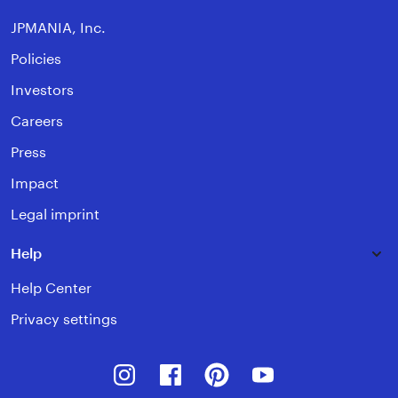
JPMANIA, Inc.
Policies
Investors
Careers
Press
Impact
Legal imprint
Help
Help Center
Privacy settings
Instagram
Facebook
Pinterest
Youtube