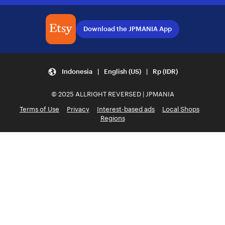
Download the JPMANIA App
Indonesia | English (US) | Rp (IDR)
© 2025 ALLRIGHT REVERSED | JPMANIA
Terms of Use
Privacy
Interest-based ads
Local Shops
Regions