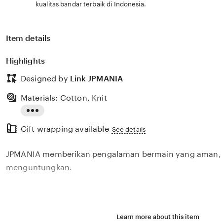
kualitas bandar terbaik di Indonesia.
Item details
Highlights
Designed by
Link JPMANIA
Materials: Cotton, Knit
Read
Gift wrapping available
the
See details
full
JPMANIA memberikan pengalaman bermain yang aman, 
description
menguntungkan.
Learn more about this item