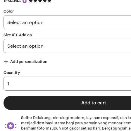
5
JPMANIA
out
of
Color
5
stars
Size âˆ£ Add on
Add personalization
Quantity
Add to cart
Seller
Didukung teknologi modern, layanan responsif, dan 
menjadi destinasi utama bagi para pemain yang mencari te
bermain toto maupun slot gacor setiap hari. Bergabunglah s