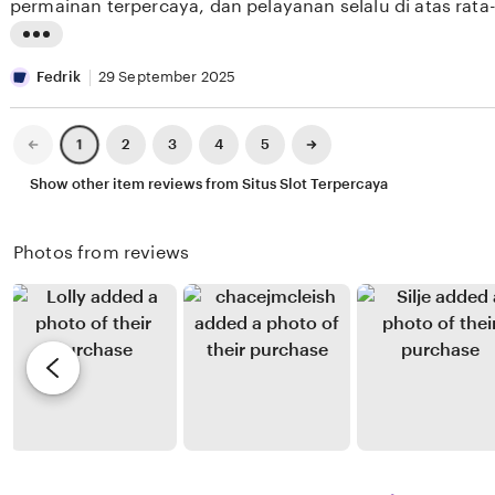
permainan terpercaya, dan pelayanan selalu di atas rata-
J
r
I
e
L
k
v
i
Fedrik
29 September 2025
r
i
s
i
e
t
Previous
Next
2
3
4
5
1
page
page
w
i
Show other item reviews from Situs Slot Terpercaya
b
n
y
g
Photos from reviews
R
r
a
e
h
v
m
i
a
e
d
w
b
y