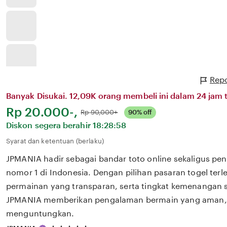
Repo
Banyak Disukai. 12,09K orang membeli ini dalam 24 jam t
Harga:
Rp 20.000-,
Normal:
Rp 90,000+
90% off
Diskon segera berahir
18:28:58
Syarat dan ketentuan (berlaku)
JPMANIA hadir sebagai bandar toto online sekaligus pen
nomor 1 di Indonesia. Dengan pilihan pasaran togel terl
permainan yang transparan, serta tingkat kemenangan sl
JPMANIA memberikan pengalaman bermain yang aman, 
menguntungkan.