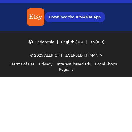
Download the JPMANIA App
Indonesia | English (US) | Rp (IDR)
© 2025 ALLRIGHT REVERSED | JPMANIA
Terms of Use
Privacy
Interest-based ads
Local Shops
Regions