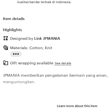
kualitas bandar terbaik di Indonesia.
Item details
Highlights
Designed by
Link JPMANIA
Materials: Cotton, Knit
Read
Gift wrapping available
the
See details
full
JPMANIA memberikan pengalaman bermain yang aman, 
description
menguntungkan.
Learn more about this item