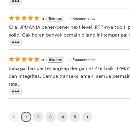
g
L
r
i
5
e
5
Recommends
This item
s
out
v
Gila! JPMANIA bener-bener next level. RTP-nya top 
of
t
5
i
solid. Gak heran banyak pemain bilang ini tempat pali
i
stars
e
n
L
w
g
i
b
5
r
5
Recommends
This item
s
out
y
e
Sebagai bandar terlengkap dengan RTP terbaik, JPMA
of
t
A
5
v
dan integritas. Semua transaksi aman, semua permaina
i
stars
h
i
rata.
n
o
e
g
L
k
w
r
i
b
e
s
y
Previous
Next
v
2
3
4
5
1
t
page
page
J
i
i
I