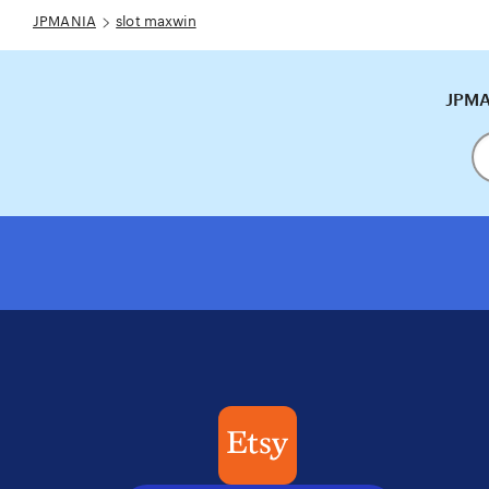
JPMANIA
slot maxwin
JPMAN
En
y
em