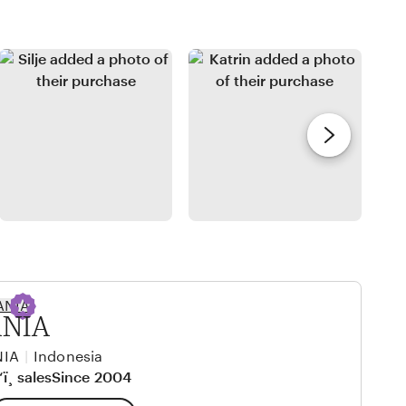
NIA
NIA
|
Indonesia
ï¸ sales
Since 2004