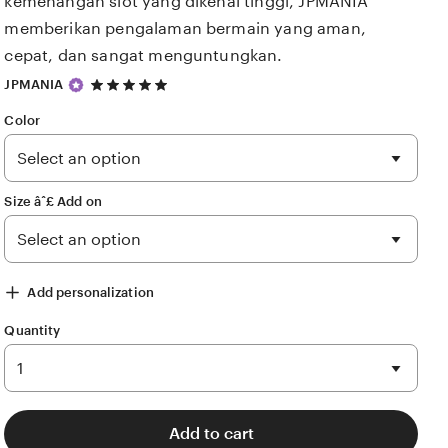
kemenangan slot yang dikenal tinggi, JPMANIA
memberikan pengalaman bermain yang aman,
cepat, dan sangat menguntungkan.
5
JPMANIA
out
of
Color
5
stars
Size âˆ£ Add on
Add personalization
Quantity
Add to cart