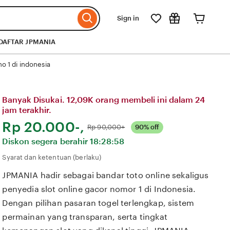
Sign in
DAFTAR JPMANIA
o 1 di indonesia
Banyak Disukai. 12,09K orang membeli ini dalam 24
jam terakhir.
Harga:
Rp 20.000-,
Normal:
Rp 90,000+
90% off
Diskon segera berahir
18:28:58
Syarat dan ketentuan (berlaku)
JPMANIA hadir sebagai bandar toto online sekaligus
penyedia slot online gacor nomor 1 di Indonesia.
Dengan pilihan pasaran togel terlengkap, sistem
permainan yang transparan, serta tingkat