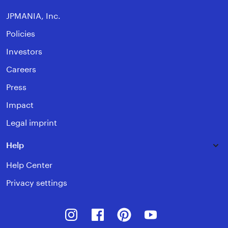
JPMANIA, Inc.
Policies
Investors
Careers
Press
Impact
Legal imprint
Help
Help Center
Privacy settings
Instagram
Facebook
Pinterest
Youtube