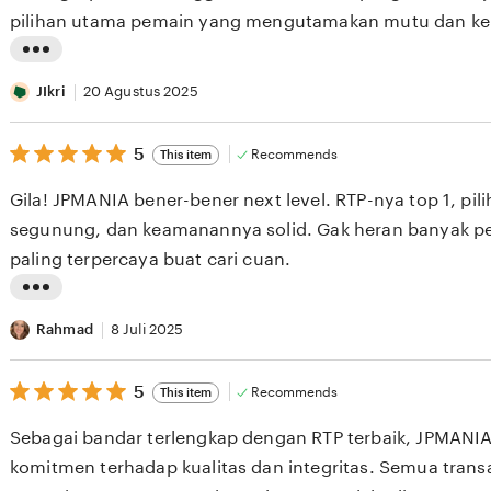
g
pilihan utama pemain yang mengutamakan mutu dan k
r
e
L
v
i
JIkri
20 Agustus 2025
i
s
e
5
t
5
Recommends
This item
out
w
i
of
Gila! JPMANIA bener-bener next level. RTP-nya top 1, pi
5
b
n
stars
segunung, dan keamanannya solid. Gak heran banyak pe
y
g
paling terpercaya buat cari cuan.
A
r
h
e
L
o
v
i
Rahmad
8 Juli 2025
k
i
s
e
5
t
5
Recommends
This item
out
w
i
of
Sebagai bandar terlengkap dengan RTP terbaik, JPMANI
5
b
n
stars
komitmen terhadap kualitas dan integritas. Semua tran
y
g