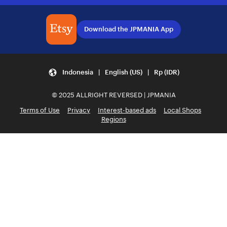
Download the JPMANIA App
Indonesia | English (US) | Rp (IDR)
© 2025 ALLRIGHT REVERSED | JPMANIA
Terms of Use
Privacy
Interest-based ads
Local Shops
Regions