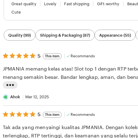
Great quality
Lovely
Fast shipping
Gift-worthy
Beaut
Cute
Filter
Quality (99)
Shipping & Packaging (87)
Appearance (55)
by
category
5
5
Recommends
This item
out
of
JPMANIA memang kelas atas! Slot top 1 dengan RTP terba
5
stars
menang semakin besar. Bandar lengkap, aman, dan bena
L
i
Ahok
Mar 12, 2025
s
5
t
5
Recommends
This item
out
i
of
Tak ada yang menyaingi kualitas JPMANIA. Dengan kolek
5
n
stars
terlengkap, RTP tertinggi, dan keamanan yang selalu te