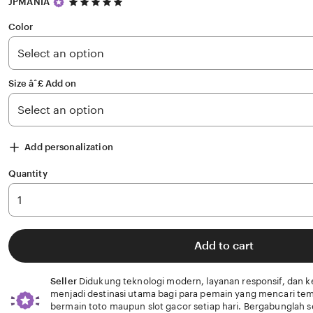
5
JPMANIA
out
of
Color
5
stars
Size âˆ£ Add on
Add personalization
Quantity
Add to cart
Seller
Didukung teknologi modern, layanan responsif, dan 
menjadi destinasi utama bagi para pemain yang mencari te
bermain toto maupun slot gacor setiap hari. Bergabunglah s