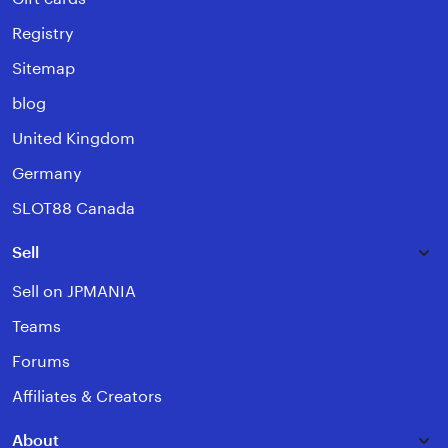
Registry
Sitemap
blog
United Kingdom
Germany
SLOT88 Canada
Sell
Sell on JPMANIA
Teams
Forums
Affiliates & Creators
About