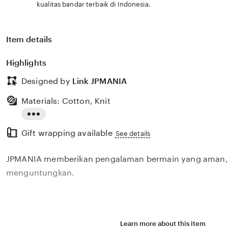
kualitas bandar terbaik di Indonesia.
Item details
Highlights
Designed by
Link JPMANIA
Materials: Cotton, Knit
Read
Gift wrapping available
the
See details
full
JPMANIA memberikan pengalaman bermain yang aman, 
description
menguntungkan.
Learn more about this item