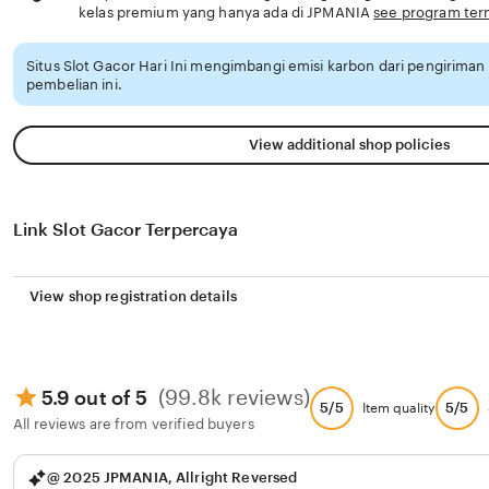
kelas premium yang hanya ada di JPMANIA
see program ter
Situs Slot Gacor Hari Ini mengimbangi emisi karbon dari pengirim
pembelian ini.
View additional shop policies
Link Slot Gacor Terpercaya
View shop registration details
(99.8k reviews)
5.9 out of 5
5/5
5/5
Item quality
All reviews are from verified buyers
@ 2025 JPMANIA, Allright Reversed