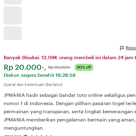
Repo
Banyak Disukai. 12,09K orang membeli ini dalam 24 jam t
Harga:
Rp 20.000-,
Normal:
Rp 90,000+
90% off
Diskon segera berahir
18:28:58
Syarat dan ketentuan (berlaku)
JPMANIA hadir sebagai bandar toto online sekaligus pen
nomor 1 di Indonesia. Dengan pilihan pasaran togel terl
permainan yang transparan, serta tingkat kemenangan sl
JPMANIA memberikan pengalaman bermain yang aman, 
menguntungkan.