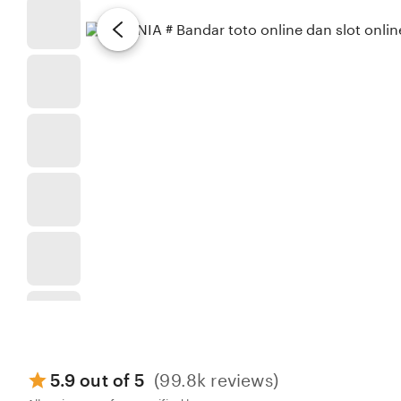
5.9 out of 5
(99.8k reviews)