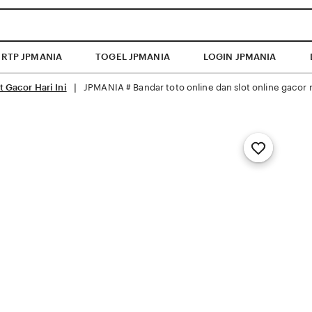
RTP JPMANIA
TOGEL JPMANIA
LOGIN JPMANIA
t Gacor Hari Ini
JPMANIA # Bandar toto online dan slot online gacor n
 | 
Add
to
Favorites