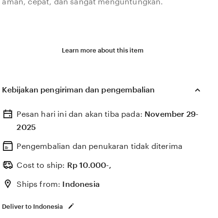
aman, cepat, dan sangat menguntungkan.
Learn more about this item
Kebijakan pengiriman dan pengembalian
Pesan hari ini dan akan tiba pada:
November 29-
2025
Pengembalian dan penukaran tidak diterima
Cost to ship:
Rp
10.000-,
Ships from:
Indonesia
Deliver to Indonesia