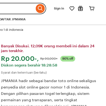
Sign in
DAFTAR JPMANIA
o 1 di indonesia
Banyak Disukai. 12,09K orang membeli ini dalam 24
jam terakhir.
Harga:
Rp 20.000-,
Normal:
Rp 90,000+
90% off
Diskon segera berahir
18:28:58
Syarat dan ketentuan (berlaku)
JPMANIA hadir sebagai bandar toto online sekaligus
penyedia slot online gacor nomor 1 di Indonesia.
Dengan pilihan pasaran togel terlengkap, sistem
permainan yang transparan, serta tingkat