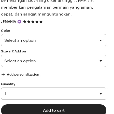
kemenangan slot yang dikenal tinggi, JPMANIA
memberikan pengalaman bermain yang aman,
cepat, dan sangat menguntungkan.
5
JPMANIA
out
of
Color
5
stars
Size âˆ£ Add on
Add personalization
Quantity
Add to cart