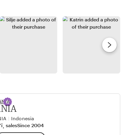
NIA
NIA
|
Indonesia
ï¸ sales
Since 2004