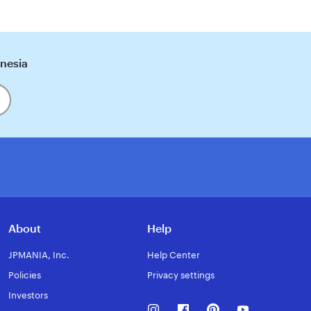
onesia
About
Help
JPMANIA, Inc.
Help Center
Policies
Privacy settings
Investors
Instagram
Facebook
Pinterest
Youtube