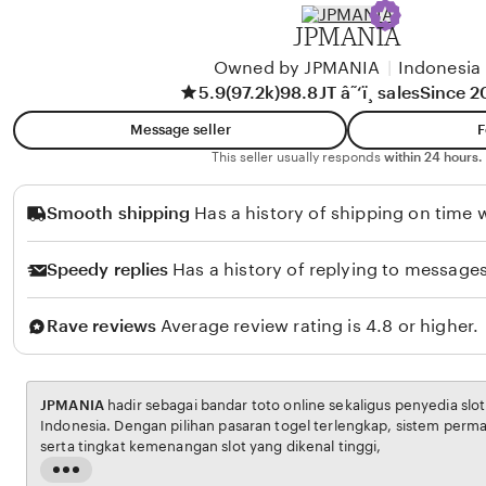
F
e
JPMANIA
d
Owned by JPMANIA
|
Indonesia
r
5.9
(97.2k)
98.8JT â˜‘ï¸ sales
Since 
i
Message seller
F
k
This seller usually responds
within 24 hours.
Smooth shipping
Has a history of shipping on time w
Speedy replies
Has a history of replying to messages
Rave reviews
Average review rating is 4.8 or higher.
JPMANIA
hadir sebagai bandar toto online sekaligus penyedia slot online gacor nomor 1 di
Indonesia. Dengan pilihan pasaran togel terlengkap, sistem perm
serta tingkat kemenangan slot yang dikenal tinggi,
Read