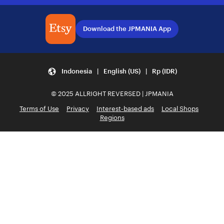
Download the JPMANIA App
Indonesia | English (US) | Rp (IDR)
© 2025 ALLRIGHT REVERSED | JPMANIA
Terms of Use
Privacy
Interest-based ads
Local Shops
Regions