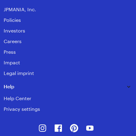
JPMANIA, Inc.
Policies
Investors
Careers
Press
Impact
Legal imprint
Help
Help Center
Privacy settings
Instagram
Facebook
Pinterest
Youtube