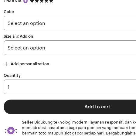
5
JPMANIA
out
of
Color
5
stars
Size âˆ£ Add on
Add personalization
Quantity
Add to cart
Seller
Didukung teknologi modern, layanan responsif, dan 
menjadi destinasi utama bagi para pemain yang mencari te
bermain toto maupun slot gacor setiap hari. Bergabunglah s