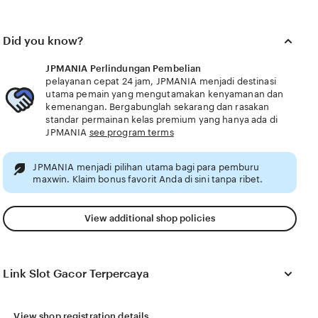
Did you know?
JPMANIA Perlindungan Pembelian
pelayanan cepat 24 jam, JPMANIA menjadi destinasi
utama pemain yang mengutamakan kenyamanan dan
kemenangan. Bergabunglah sekarang dan rasakan
standar permainan kelas premium yang hanya ada di
JPMANIA
see program terms
JPMANIA menjadi pilihan utama bagi para pemburu
maxwin. Klaim bonus favorit Anda di sini tanpa ribet.
View additional shop policies
Link Slot Gacor Terpercaya
View shop registration details