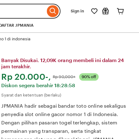
Sign in
DAFTAR JPMANIA
o 1 di indonesia
Banyak Disukai. 12,09K orang membeli ini dalam 24
jam terakhir.
Harga:
Rp 20.000-,
Normal:
Rp 90,000+
90% off
Diskon segera berahir
18:28:58
Syarat dan ketentuan (berlaku)
JPMANIA hadir sebagai bandar toto online sekaligus
penyedia slot online gacor nomor 1 di Indonesia.
Dengan pilihan pasaran togel terlengkap, sistem
permainan yang transparan, serta tingkat