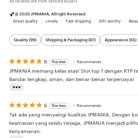
All reviews are from verified buyers
@ 2025 JPMANIA, Allright Reversed
Great quality
Lovely
Fast shipping
Gift-worthy
Beau
Filter
Quality (99)
Shipping & Packaging (87)
Appearance (55)
by
category
5
5
Recommends
This item
out
JPMANIA memang kelas atas! Slot top 1 dengan RTP t
of
5
Bandar lengkap, aman, dan benar-benar terpercaya!
stars
L
i
5
5
Recommends
This item
s
out
Tak ada yang menyaingi kualitas JPMANIA. Dengan kole
of
t
5
keamanan yang selalu terjaga, JPMANIA menjadi pi
i
stars
kenyamanan.
n