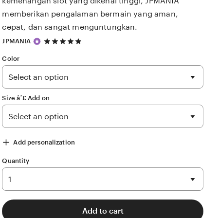
kemenangan slot yang dikenal tinggi, JPMANIA
memberikan pengalaman bermain yang aman,
cepat, dan sangat menguntungkan.
5
JPMANIA
out
of
Color
5
stars
Size âˆ£ Add on
Add personalization
Quantity
Add to cart