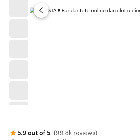
5.9 out of 5
(99.8k reviews)