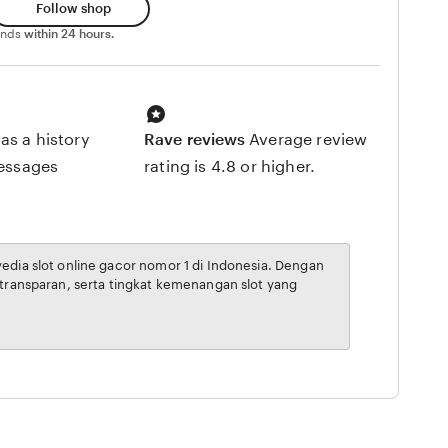
Follow shop
ponds
within 24 hours.
as a history
Rave reviews
Average review
messages
rating is 4.8 or higher.
 transparan, serta tingkat kemenangan slot yang