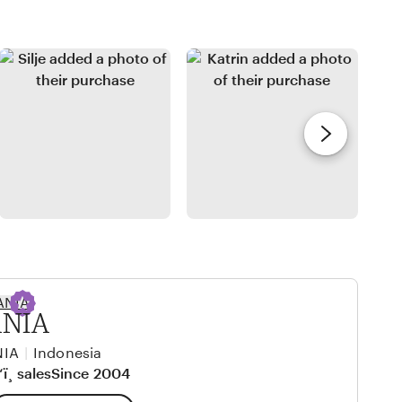
NIA
NIA
|
Indonesia
ï¸ sales
Since 2004