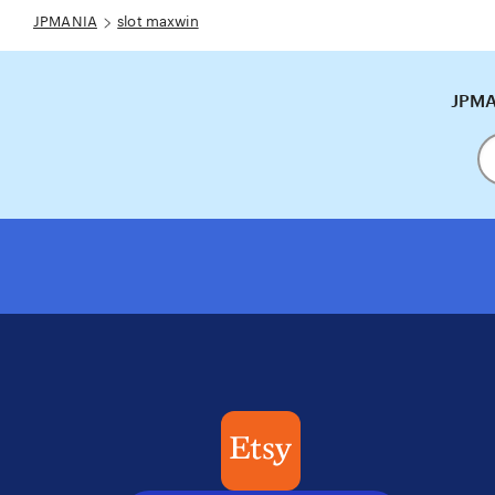
JPMANIA
slot maxwin
JPMAN
En
y
em