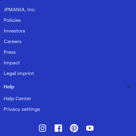
JPMANIA, Inc.
Policies
Investors
Careers
Press
Impact
Legal imprint
Help
Help Center
Privacy settings
Instagram
Facebook
Pinterest
Youtube