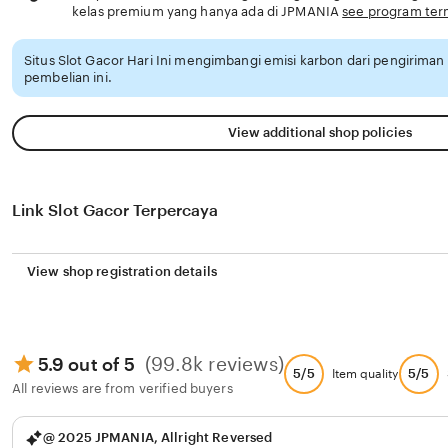
kelas premium yang hanya ada di JPMANIA
see program ter
Situs Slot Gacor Hari Ini mengimbangi emisi karbon dari pengirim
pembelian ini.
View additional shop policies
Link Slot Gacor Terpercaya
View shop registration details
(99.8k reviews)
5.9 out of 5
5/5
5/5
Item quality
All reviews are from verified buyers
@ 2025 JPMANIA, Allright Reversed