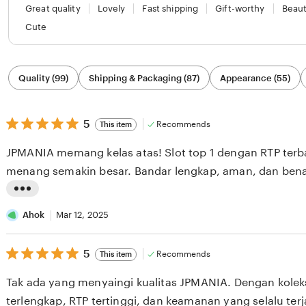
Great quality
Lovely
Fast shipping
Gift-worthy
Beaut
Cute
Filter
Quality (99)
Shipping & Packaging (87)
Appearance (55)
by
category
5
5
Recommends
This item
out
of
JPMANIA memang kelas atas! Slot top 1 dengan RTP terba
5
stars
menang semakin besar. Bandar lengkap, aman, dan bena
L
i
Ahok
Mar 12, 2025
s
5
t
5
Recommends
This item
out
i
of
Tak ada yang menyaingi kualitas JPMANIA. Dengan kolek
5
n
stars
terlengkap, RTP tertinggi, dan keamanan yang selalu te