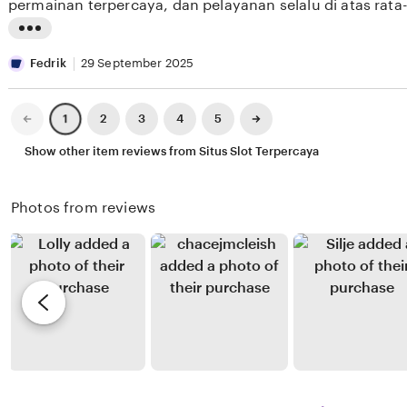
permainan terpercaya, dan pelayanan selalu di atas rata-
J
r
I
e
L
k
v
i
Fedrik
29 September 2025
r
i
s
i
e
t
Previous
Next
2
3
4
5
1
page
page
w
i
Show other item reviews from Situs Slot Terpercaya
b
n
y
g
Photos from reviews
R
r
a
e
h
v
m
i
a
e
d
w
b
y