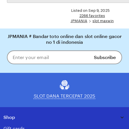
the
full
Listed on Sep 9, 2025
description
2266 favorites
JPMANIA
slot maxwin
JPMANIA # Bandar toto online dan slot online gacor
no 1 di indonesia
Subscribe
Enter
your
email
SLOT DANA TERCEPAT 2025
Shop
Gift cards