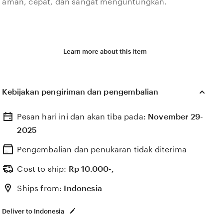
aman, cepat, dan sangat menguntungkan.
Learn more about this item
Kebijakan pengiriman dan pengembalian
Pesan hari ini dan akan tiba pada:
November 29-
2025
Pengembalian dan penukaran tidak diterima
Cost to ship:
Rp
10.000-,
Ships from:
Indonesia
Deliver to Indonesia