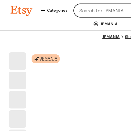
Skip
Search
JPMANIA
to
Categories
for
Content
items
or
JPMANIA
shops
JPMANIA
Slo
JPMANIA