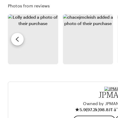
e
n
Photos from reviews
k
w
g
r
b
r
i
y
e
R
v
a
i
h
e
m
w
a
b
d
y
F
e
d
JPMA
r
i
Owned by JPMA
5.9
(97.2k)
98.8JT â˜‘
k