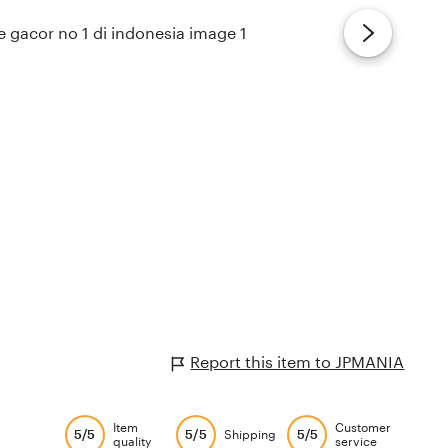
Report this item to JPMANIA
Item
Customer
5/5
5/5
5/5
Shipping
quality
service