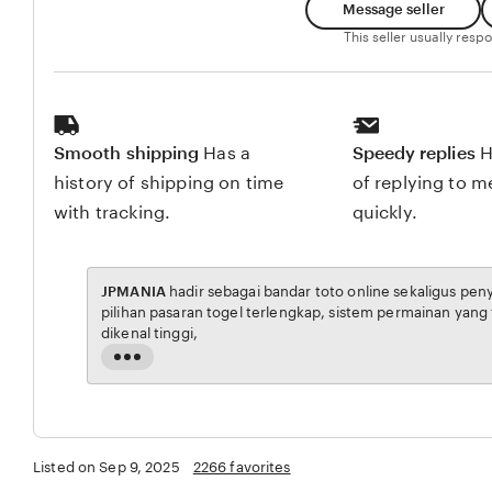
Message seller
This seller usually res
Smooth shipping
Has a
Speedy replies
H
history of shipping on time
of replying to 
with tracking.
quickly.
JPMANIA
hadir sebagai bandar toto online sekaligus penyedia slot online gacor nomor 1 di Indonesia. Dengan
pilihan pasaran togel terlengkap, sistem permainan yang
dikenal tinggi,
Read
the
full
description
Listed on Sep 9, 2025
2266 favorites