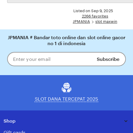
the
full
Listed on Sep 9, 2025
description
2266 favorites
JPMANIA
slot maxwin
JPMANIA # Bandar toto online dan slot online gacor
no 1 di indonesia
Subscribe
Enter
your
email
SLOT DANA TERCEPAT 2025
Shop
Gift cards