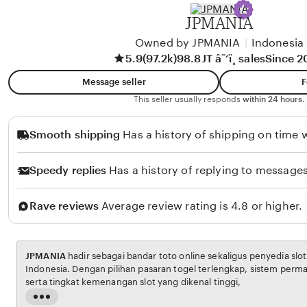
F
e
JPMANIA
d
Owned by JPMANIA
|
Indonesia
r
5.9
(97.2k)
98.8JT â˜‘ï¸ sales
Since 
i
Message seller
F
k
This seller usually responds
within 24 hours.
Smooth shipping
Has a history of shipping on time w
Speedy replies
Has a history of replying to messages
Rave reviews
Average review rating is 4.8 or higher.
JPMANIA
hadir sebagai bandar toto online sekaligus penyedia slot online gacor nomor 1 di
Indonesia. Dengan pilihan pasaran togel terlengkap, sistem perm
serta tingkat kemenangan slot yang dikenal tinggi,
Read