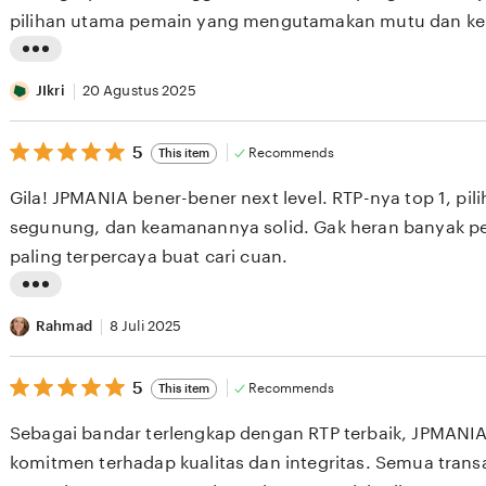
g
pilihan utama pemain yang mengutamakan mutu dan k
r
e
L
v
i
JIkri
20 Agustus 2025
i
s
e
5
t
5
Recommends
This item
out
w
i
of
Gila! JPMANIA bener-bener next level. RTP-nya top 1, pi
5
b
n
stars
segunung, dan keamanannya solid. Gak heran banyak pe
y
g
paling terpercaya buat cari cuan.
A
r
h
e
L
o
v
i
Rahmad
8 Juli 2025
k
i
s
e
5
t
5
Recommends
This item
out
w
i
of
Sebagai bandar terlengkap dengan RTP terbaik, JPMANI
5
b
n
stars
komitmen terhadap kualitas dan integritas. Semua tran
y
g