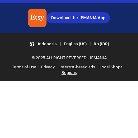
Download the JPMANIA App
Indonesia | English (US) | Rp (IDR)
© 2025 ALLRIGHT REVERSED | JPMANIA
Terms of Use
Privacy
Interest-based ads
Local Shops
Regions